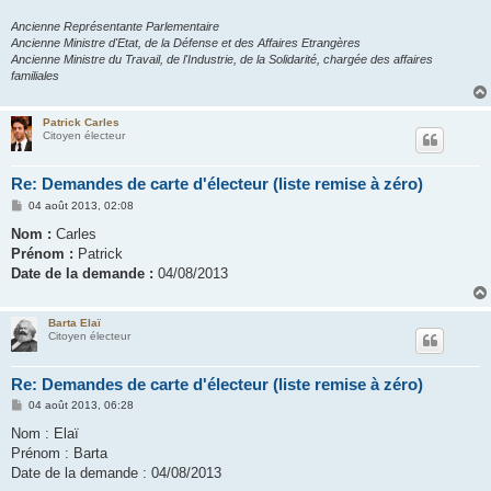
Ancienne Représentante Parlementaire
Ancienne Ministre d'Etat, de la Défense et des Affaires Etrangères
Ancienne Ministre du Travail, de l'Industrie, de la Solidarité, chargée des affaires
familiales
Patrick Carles
Citoyen électeur
Re: Demandes de carte d'électeur (liste remise à zéro)
M
04 août 2013, 02:08
e
s
Nom :
Carles
s
Prénom :
Patrick
a
g
Date de la demande :
04/08/2013
e
Barta Elaï
Citoyen électeur
Re: Demandes de carte d'électeur (liste remise à zéro)
M
04 août 2013, 06:28
e
s
Nom : Elaï
s
Prénom : Barta
a
g
Date de la demande : 04/08/2013
e