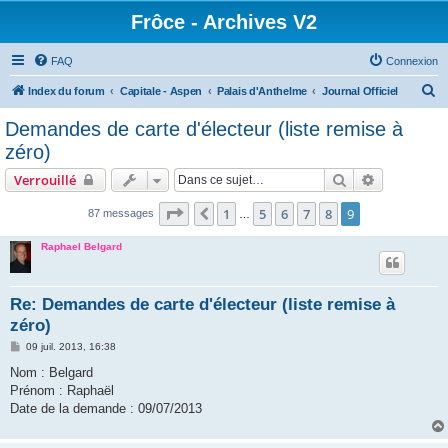
Frôce - Archives V2
FAQ
Connexion
R
Index du forum
Capitale - Aspen
Palais d'Anthelme
Journal Officiel
e
Demandes de carte d'électeur (liste remise à
c
zéro)
h
Rechercher
Recherche 
Verrouillé
e
Page
9
sur
9
r
1
5
6
7
8
9
Précédente
87 messages
…
c
Raphael Belgard
h
e
Re: Demandes de carte d'électeur (liste remise à
r
zéro)
M
09 juil. 2013, 16:38
e
s
Nom : Belgard
s
Prénom : Raphaël
a
g
Date de la demande : 09/07/2013
e