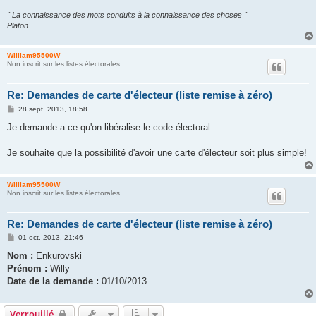
" La connaissance des mots conduits à la connaissance des choses "
Platon
William95500W
Non inscrit sur les listes électorales
Re: Demandes de carte d'électeur (liste remise à zéro)
M
28 sept. 2013, 18:58
e
s
Je demande a ce qu'on libéralise le code électoral
s
a
g
Je souhaite que la possibilité d'avoir une carte d'électeur soit plus simple!
e
William95500W
Non inscrit sur les listes électorales
Re: Demandes de carte d'électeur (liste remise à zéro)
M
01 oct. 2013, 21:46
e
s
Nom :
Enkurovski
s
Prénom :
Willy
a
g
Date de la demande :
01/10/2013
e
Verrouillé