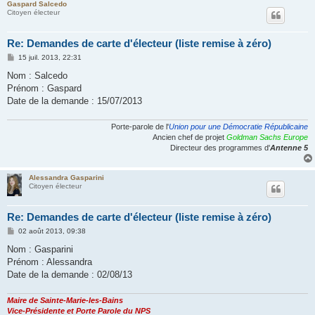
Gaspard Salcedo
Citoyen électeur
Re: Demandes de carte d'électeur (liste remise à zéro)
M
15 juil. 2013, 22:31
e
s
Nom : Salcedo
s
Prénom : Gaspard
a
g
Date de la demande : 15/07/2013
e
Porte-parole de l'
Union pour une Démocratie Républicaine
Ancien chef de projet
Goldman Sachs Europe
Directeur des programmes d'
Antenne 5
Alessandra Gasparini
Citoyen électeur
Re: Demandes de carte d'électeur (liste remise à zéro)
M
02 août 2013, 09:38
e
s
Nom : Gasparini
s
Prénom : Alessandra
a
g
Date de la demande : 02/08/13
e
Maire de Sainte-Marie-les-Bains
Vice-Présidente et Porte Parole du NPS