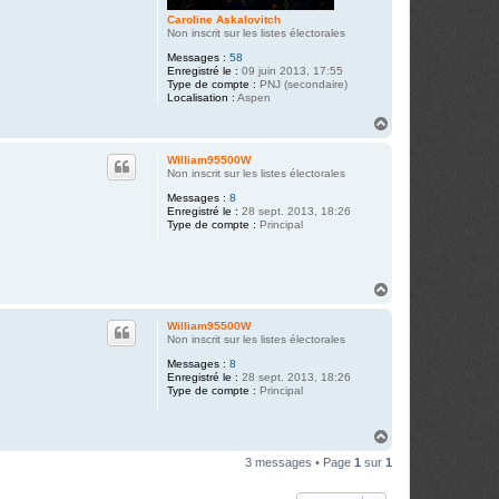
Caroline Askalovitch
Non inscrit sur les listes électorales
Messages :
58
Enregistré le :
09 juin 2013, 17:55
Type de compte :
PNJ (secondaire)
Localisation :
Aspen
H
a
u
William95500W
t
Non inscrit sur les listes électorales
Messages :
8
Enregistré le :
28 sept. 2013, 18:26
Type de compte :
Principal
H
a
u
William95500W
t
Non inscrit sur les listes électorales
Messages :
8
Enregistré le :
28 sept. 2013, 18:26
Type de compte :
Principal
H
a
3 messages • Page
1
sur
1
u
t