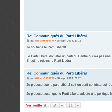
Re: Communiqués du Parti Libéral
M
par
William95500W
»
28 sept. 2013, 20:15
e
s
Je soutiens le Parti Libéral!
s
a
g
Le Parti Libéral doit être un parti du Centre qui n'a pas une
e
Si oui, je rejoins le Parti Libéral!
Re: Communiqués du Parti Libéral
M
par
William95500W
»
28 sept. 2013, 20:26
e
s
Je propose que le parti Libéral soit un parti centriste qui r
s
a
g
Je propose aussi que le Parti Libéral adopte une politique 
e
Verrouillé