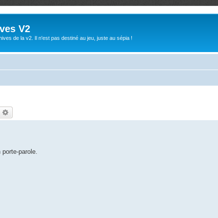
ives V2
ives de la v2. Il n'est pas destiné au jeu, juste au sépia !
echercher
Recherche avancée
 porte-parole.