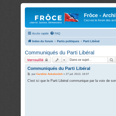
Frôce - Arch
Ceci est le forum des arch
Accès rapide
FAQ
Index du forum
Partis politiques
Parti Libéral
Communiqués du Parti Libéral
R
Verrouillé
Communiqués du Parti Libéral
M
par
Caroline Askalovitch
»
27 juil. 2013, 16:07
e
s
C'est ici que le Parti Libéral communique par la voix de son
s
a
g
e