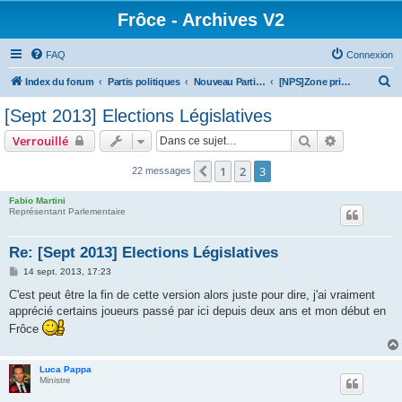
Frôce - Archives V2
FAQ
Connexion
R
Index du forum
Partis politiques
Nouveau Parti Socialiste
[NPS]Zone privée
e
[Sept 2013] Elections Législatives
c
Rechercher
Recherche 
Verrouillé
h
e
1
2
3
Précédente
22 messages
r
Fabio Martini
c
Représentant Parlementaire
h
Re: [Sept 2013] Elections Législatives
e
M
14 sept. 2013, 17:23
r
e
s
C'est peut être la fin de cette version alors juste pour dire, j'ai vraiment
s
apprécié certains joueurs passé par ici depuis deux ans et mon début en
a
g
Frôce
e
Luca Pappa
Ministre