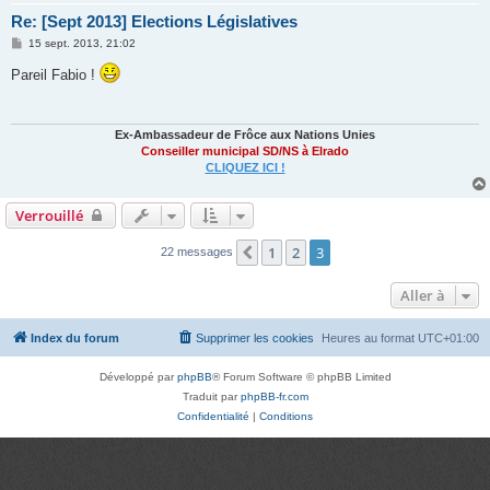
Re: [Sept 2013] Elections Législatives
M
15 sept. 2013, 21:02
e
s
Pareil Fabio !
s
a
g
e
Ex-Ambassadeur de Frôce aux Nations Unies
Conseiller municipal SD/NS à Elrado
CLIQUEZ ICI !
Verrouillé
1
2
3
Précédente
22 messages
Aller à
Index du forum
Supprimer les cookies
Heures au format
UTC+01:00
Développé par
phpBB
® Forum Software © phpBB Limited
Traduit par
phpBB-fr.com
Confidentialité
|
Conditions