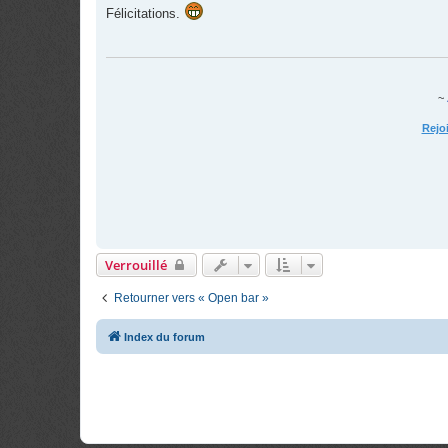
s
Félicitations.
s
a
g
e
~
Rejo
Verrouillé
Retourner vers « Open bar »
Index du forum