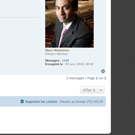
Mays Madarjeen
Citoyen électeur
Messages :
1199
Enregistré le :
05 nov. 2010, 00:32
H
a
2 messages • Page
1
sur
1
u
t
Aller à
Supprimer les cookies
Heures au format
UTC+01:00