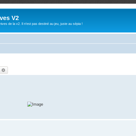
ives V2
ives de la v2. Il n'est pas destiné au jeu, juste au sépia !
echercher
Recherche avancée