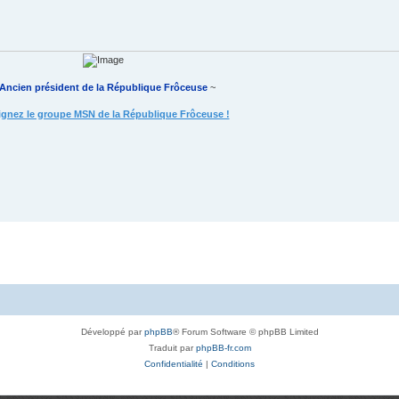
Ancien président de la République Frôceuse
~
ignez le groupe MSN de la République Frôceuse !
Développé par
phpBB
® Forum Software © phpBB Limited
Traduit par
phpBB-fr.com
Confidentialité
|
Conditions