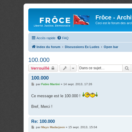
Frôce - Arch
Ceci est le forum des arch
Accès rapide
FAQ
Index du forum
Discussions Ex Ludes
Open bar
100.000
R
Verrouillé
100.000
M
par
Fabio Martini
»
14 sept. 2013, 17:26
e
s
s
Ce message est le 100.000 !
a
g
e
Bref, Merci !
Re: 100.000
M
par
Mays Madarjeen
»
15 sept. 2013, 15:04
e