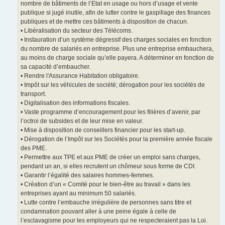
nombre de bâtiments de l’Etat en usage ou hors d’usage et vente
publique si jugé inutile, afin de lutter contre le gaspillage des finances
publiques et de mettre ces bâtiments à disposition de chacun.
• Libéralisation du secteur des Télécoms.
• Instauration d’un système dégressif des charges sociales en fonction
du nombre de salariés en entreprise. Plus une entreprise embauchera,
au moins de charge sociale qu’elle payera. A déterminer en fonction de
sa capacité d’embaucher.
• Rendre l'Assurance Habitation obligatoire.
• Impôt sur les véhicules de société; dérogation pour les sociétés de
transport.
• Digitalisation des informations fiscales.
• Vaste programme d’encouragement pour les filières d’avenir, par
l’octroi de subsides et de leur mise en valeur.
• Mise à disposition de conseillers financier pour les start-up.
• Dérogation de l’Impôt sur les Sociétés pour la première année fiscale
des PME.
• Permettre aux TPE et aux PME de créer un emploi sans charges,
pendant un an, si elles recrutent un chômeur sous forme de CDI.
• Garantir l’égalité des salaires hommes-femmes.
• Création d’un « Comité pour le bien-être au travail » dans les
entreprises ayant au minimum 50 salariés.
• Lutte contre l’embauche irrégulière de personnes sans titre et
condamnation pouvant aller à une peine égale à celle de
l’esclavagisme pour les employeurs qui ne respecteraient pas la Loi.