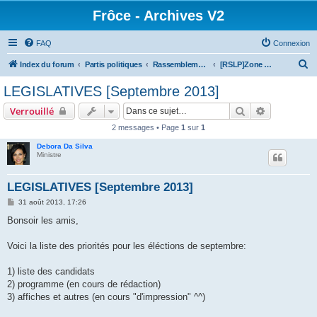
Frôce - Archives V2
FAQ
Connexion
R
Index du forum
Partis politiques
Rassemblement pour la Solidarité la Liberté & le Progrès
[RSLP]Zone privée
e
LEGISLATIVES [Septembre 2013]
c
Rechercher
Recherche 
Verrouillé
h
2 messages • Page
1
sur
1
e
Debora Da Silva
r
Ministre
c
h
LEGISLATIVES [Septembre 2013]
e
M
31 août 2013, 17:26
e
r
s
Bonsoir les amis,
s
a
g
Voici la liste des priorités pour les éléctions de septembre:
e
1) liste des candidats
2) programme (en cours de rédaction)
3) affiches et autres (en cours "d'impression" ^^)