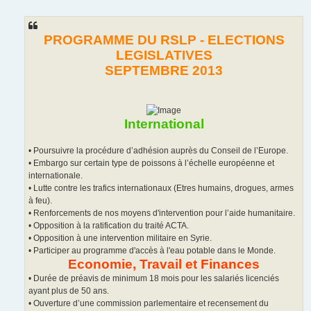
e
s
s
a
g
PROGRAMME DU RSLP - ELECTIONS
e
LEGISLATIVES
SEPTEMBRE 2013
International
• Poursuivre la procédure d’adhésion auprès du Conseil de l’Europe.
• Embargo sur certain type de poissons à l’échelle européenne et
internationale.
• Lutte contre les trafics internationaux (Etres humains, drogues, armes
à feu).
• Renforcements de nos moyens d'intervention pour l’aide humanitaire.
• Opposition à la ratification du traité ACTA.
• Opposition à une intervention militaire en Syrie.
• Participer au programme d'accès à l'eau potable dans le Monde.
Economie, Travail et Finances
• Durée de préavis de minimum 18 mois pour les salariés licenciés
ayant plus de 50 ans.
• Ouverture d’une commission parlementaire et recensement du