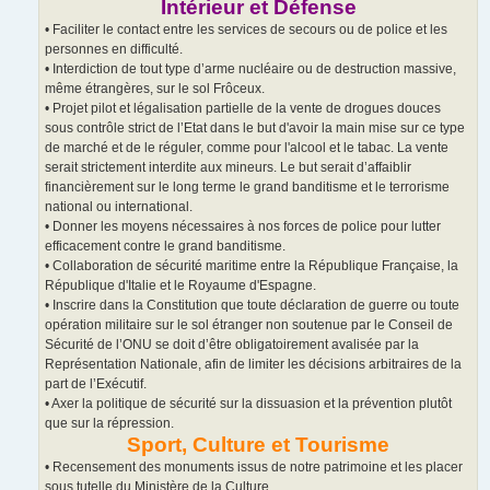
Intérieur et Défense
• Faciliter le contact entre les services de secours ou de police et les
personnes en difficulté.
• Interdiction de tout type d’arme nucléaire ou de destruction massive,
même étrangères, sur le sol Frôceux.
• Projet pilot et légalisation partielle de la vente de drogues douces
sous contrôle strict de l’Etat dans le but d'avoir la main mise sur ce type
de marché et de le réguler, comme pour l'alcool et le tabac. La vente
serait strictement interdite aux mineurs. Le but serait d’affaiblir
financièrement sur le long terme le grand banditisme et le terrorisme
national ou international.
• Donner les moyens nécessaires à nos forces de police pour lutter
efficacement contre le grand banditisme.
• Collaboration de sécurité maritime entre la République Française, la
République d'Italie et le Royaume d'Espagne.
• Inscrire dans la Constitution que toute déclaration de guerre ou toute
opération militaire sur le sol étranger non soutenue par le Conseil de
Sécurité de l’ONU se doit d’être obligatoirement avalisée par la
Représentation Nationale, afin de limiter les décisions arbitraires de la
part de l’Exécutif.
• Axer la politique de sécurité sur la dissuasion et la prévention plutôt
que sur la répression.
Sport, Culture et Tourisme
• Recensement des monuments issus de notre patrimoine et les placer
sous tutelle du Ministère de la Culture.