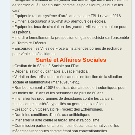
de fonction ou à usage public (comme les poids lourd, les bus et les
cars).
• Equiper le rail du système d’arrêt automatique TBL1+ avant 2016.
• Limiter la circulation à 30km/h aux alentours des écoles.
• Equiper les feux de circulation des grandes villes d’un minuteur pour
les piétons.
• Interdire formellement la prospection en gaz de schiste sur l’ensemble
du Territoire Frôceux.
• Encourager les Villes de Frôce à installer des bornes de recharge
pour véhicules électriques.
Santé et Affaires Sociales
• Gestion de la Sécurité Sociale par l’Etat.
• Dépénalisation du cannabis à usage médical.
• Variation des tarifs sur les médicaments en fonction de la situation
sociale et matrimoniale (marié, veuf, etc.).
• Remboursement à 100% des frais dentaires ou orthodontiques pour
les moins de 18 ans et les personnes de plus de 60 ans.
• Intensifier les programmes de dépistages contre les cancers.
• Lutte contre les stéréotypes liés au genre et aux métiers.
• Création d’un Observatoire Frôceux des Extrémismes.
• Durcir les conditions d'accès aux antibiotiques.
• Intensifier la lutte contre le tabagisme et l'alcoolisme.
• Commission parlementaire sur les médecines alternatives et les
médecines reconnues comme étant non conventionnelles.