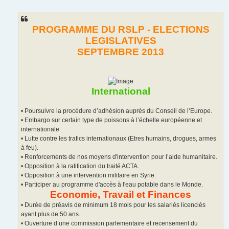
e
s
s
a
g
PROGRAMME DU RSLP - ELECTIONS
e
LEGISLATIVES
SEPTEMBRE 2013
International
• Poursuivre la procédure d’adhésion auprès du Conseil de l’Europe.
• Embargo sur certain type de poissons à l’échelle européenne et
internationale.
• Lutte contre les trafics internationaux (Etres humains, drogues, armes
à feu).
• Renforcements de nos moyens d'intervention pour l’aide humanitaire.
• Opposition à la ratification du traité ACTA.
• Opposition à une intervention militaire en Syrie.
• Participer au programme d'accès à l'eau potable dans le Monde.
Economie, Travail et Finances
• Durée de préavis de minimum 18 mois pour les salariés licenciés
ayant plus de 50 ans.
• Ouverture d’une commission parlementaire et recensement du