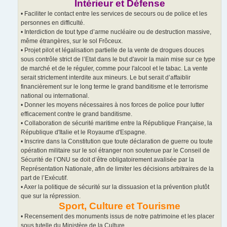
Intérieur et Défense
• Faciliter le contact entre les services de secours ou de police et les
personnes en difficulté.
• Interdiction de tout type d’arme nucléaire ou de destruction massive,
même étrangères, sur le sol Frôceux.
• Projet pilot et légalisation partielle de la vente de drogues douces
sous contrôle strict de l’Etat dans le but d'avoir la main mise sur ce type
de marché et de le réguler, comme pour l'alcool et le tabac. La vente
serait strictement interdite aux mineurs. Le but serait d’affaiblir
financièrement sur le long terme le grand banditisme et le terrorisme
national ou international.
• Donner les moyens nécessaires à nos forces de police pour lutter
efficacement contre le grand banditisme.
• Collaboration de sécurité maritime entre la République Française, la
République d'Italie et le Royaume d'Espagne.
• Inscrire dans la Constitution que toute déclaration de guerre ou toute
opération militaire sur le sol étranger non soutenue par le Conseil de
Sécurité de l’ONU se doit d’être obligatoirement avalisée par la
Représentation Nationale, afin de limiter les décisions arbitraires de la
part de l’Exécutif.
• Axer la politique de sécurité sur la dissuasion et la prévention plutôt
que sur la répression.
Sport, Culture et Tourisme
• Recensement des monuments issus de notre patrimoine et les placer
sous tutelle du Ministère de la Culture.