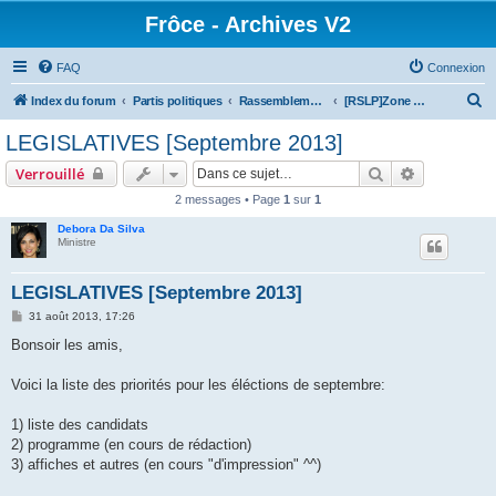
Frôce - Archives V2
FAQ
Connexion
R
Index du forum
Partis politiques
Rassemblement pour la Solidarité la Liberté & le Progrès
[RSLP]Zone privée
e
LEGISLATIVES [Septembre 2013]
c
Rechercher
Recherche 
Verrouillé
h
2 messages • Page
1
sur
1
e
Debora Da Silva
r
Ministre
c
h
LEGISLATIVES [Septembre 2013]
e
M
31 août 2013, 17:26
e
r
s
Bonsoir les amis,
s
a
g
Voici la liste des priorités pour les éléctions de septembre:
e
1) liste des candidats
2) programme (en cours de rédaction)
3) affiches et autres (en cours "d'impression" ^^)