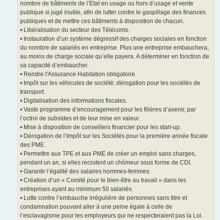
nombre de bâtiments de l’Etat en usage ou hors d’usage et vente
publique si jugé inutile, afin de lutter contre le gaspillage des finances
publiques et de mettre ces bâtiments à disposition de chacun.
• Libéralisation du secteur des Télécoms.
• Instauration d’un système dégressif des charges sociales en fonction
du nombre de salariés en entreprise. Plus une entreprise embauchera,
au moins de charge sociale qu’elle payera. A déterminer en fonction de
sa capacité d’embaucher.
• Rendre l'Assurance Habitation obligatoire.
• Impôt sur les véhicules de société; dérogation pour les sociétés de
transport.
• Digitalisation des informations fiscales.
• Vaste programme d’encouragement pour les filières d’avenir, par
l’octroi de subsides et de leur mise en valeur.
• Mise à disposition de conseillers financier pour les start-up.
• Dérogation de l’Impôt sur les Sociétés pour la première année fiscale
des PME.
• Permettre aux TPE et aux PME de créer un emploi sans charges,
pendant un an, si elles recrutent un chômeur sous forme de CDI.
• Garantir l’égalité des salaires hommes-femmes.
• Création d’un « Comité pour le bien-être au travail » dans les
entreprises ayant au minimum 50 salariés.
• Lutte contre l’embauche irrégulière de personnes sans titre et
condamnation pouvant aller à une peine égale à celle de
l’esclavagisme pour les employeurs qui ne respecteraient pas la Loi.