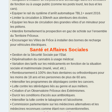
de fonction ou à usage public (comme les poids lourd, les bus et les
cars).
• Equiper le rail du système d’arrêt automatique TBL1+ avant 2016.
• Limiter la circulation à 30km/h aux alentours des écoles.
• Equiper les feux de circulation des grandes villes d’un minuteur pour
les piétons.
• Interdire formellement la prospection en gaz de schiste sur l’ensemble
du Territoire Frôceux.
• Encourager les Villes de Frôce à installer des bornes de recharge
pour véhicules électriques.
Santé et Affaires Sociales
• Gestion de la Sécurité Sociale par l’Etat.
• Dépénalisation du cannabis à usage médical.
• Variation des tarifs sur les médicaments en fonction de la situation
sociale et matrimoniale (marié, veuf, etc.).
• Remboursement à 100% des frais dentaires ou orthodontiques pour
les moins de 18 ans et les personnes de plus de 60 ans.
• Intensifier les programmes de dépistages contre les cancers.
• Lutte contre les stéréotypes liés au genre et aux métiers.
• Création d’un Observatoire Frôceux des Extrémismes.
• Durcir les conditions d'accès aux antibiotiques.
• Intensifier la lutte contre le tabagisme et l'alcoolisme.
• Commission parlementaire sur les médecines alternatives et les
médecines reconnues comme étant non conventionnelles.