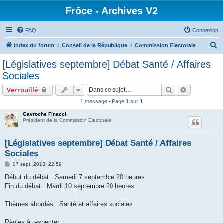
Frôce - Archives V2
FAQ
Connexion
R
Index du forum
Conseil de la République
Commission Electorale
e
[Législatives septembre] Débat Santé / Affaires
c
Sociales
h
Rechercher
Recherche 
Verrouillé
e
1 message • Page
1
sur
1
r
Gavroche Finacci
c
Président de la Commission Electorale
h
e
[Législatives septembre] Débat Santé / Affaires
Sociales
r
M
07 sept. 2013, 22:59
e
s
Début du débat : Samedi 7 septembre 20 heures
s
Fin du débat : Mardi 10 septembre 20 heures
a
g
e
Thèmes abordés : Santé et affaires sociales
Règles à respecter :