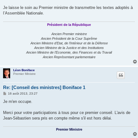
Je laisse le soin au Premier ministre de transmettre les textes adoptés à
l’Assemblée Nationale.
Président de la République
Ancien Premier ministre
Ancien Président de la Cour Suprême
Ancien Ministre d'Etat, de l'Intérieur et de la Défense
Ancien Ministre de la Justice et des Institutions
Ancien Ministre de l'Economie, des Finances et du Travail
Ancien Représentant parlementaire
Léon Boniface
Premier Ministre
Re: [Conseil des ministres] Boniface 1
M
16 août 2013, 23:27
e
s
Je m'en occupe.
s
a
g
Merci pour votre participations à tous pour ce premier conseil. L'avis de
e
Jean-Sébastien sera pris en compte même s'il est hors délai.
Premier Ministre