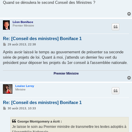
s
Quand se déroulera le second Conseil des Ministres ?
s
a
g
e
Léon Boniface
Premier Ministre
Re: [Conseil des ministres] Boniface 1
M
29 août 2013, 22:38
e
s
Après avoir laissé le temps au gouvernement de présenter sa seconde
s
série de projets de loi. Quant à moi, j'attends un dernier feu vert du
a
g
président pour déposer les projets du 1er conseil à l'assemblée nationale.
e
Premier Ministre
Louise Leroy
Ministre
Re: [Conseil des ministres] Boniface 1
M
30 août 2013, 10:33
e
s
s
George Montgomery a écrit :
a
g
Je laisse le soin au Premier ministre de transmettre les textes adoptés à
e