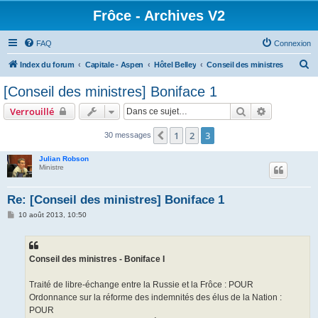
Frôce - Archives V2
FAQ
Connexion
R
Index du forum
Capitale - Aspen
Hôtel Belley
Conseil des ministres
e
[Conseil des ministres] Boniface 1
c
Rechercher
Recherche 
Verrouillé
h
e
1
2
3
Précédente
30 messages
r
Julian Robson
c
Ministre
h
Re: [Conseil des ministres] Boniface 1
e
M
10 août 2013, 10:50
r
e
s
s
a
g
Conseil des ministres - Boniface I
e
Traité de libre-échange entre la Russie et la Frôce : POUR
Ordonnance sur la réforme des indemnités des élus de la Nation :
POUR