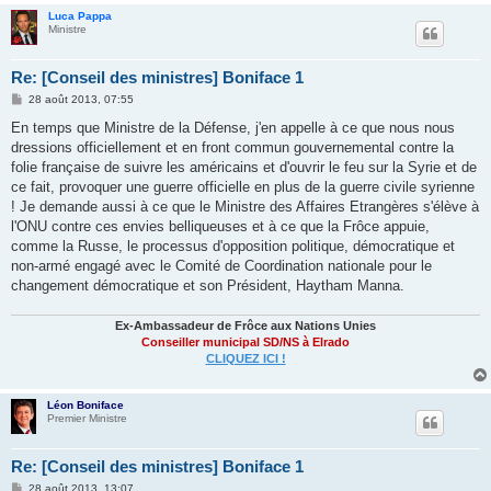
Luca Pappa
Ministre
Re: [Conseil des ministres] Boniface 1
M
28 août 2013, 07:55
e
s
En temps que Ministre de la Défense, j'en appelle à ce que nous nous
s
dressions officiellement et en front commun gouvernemental contre la
a
g
folie française de suivre les américains et d'ouvrir le feu sur la Syrie et de
e
ce fait, provoquer une guerre officielle en plus de la guerre civile syrienne
! Je demande aussi à ce que le Ministre des Affaires Etrangères s'élève à
l'ONU contre ces envies belliqueuses et à ce que la Frôce appuie,
comme la Russe, le processus d'opposition politique, démocratique et
non-armé engagé avec le Comité de Coordination nationale pour le
changement démocratique et son Président, Haytham Manna.
Ex-Ambassadeur de Frôce aux Nations Unies
Conseiller municipal SD/NS à Elrado
CLIQUEZ ICI !
Léon Boniface
Premier Ministre
Re: [Conseil des ministres] Boniface 1
M
28 août 2013, 13:07