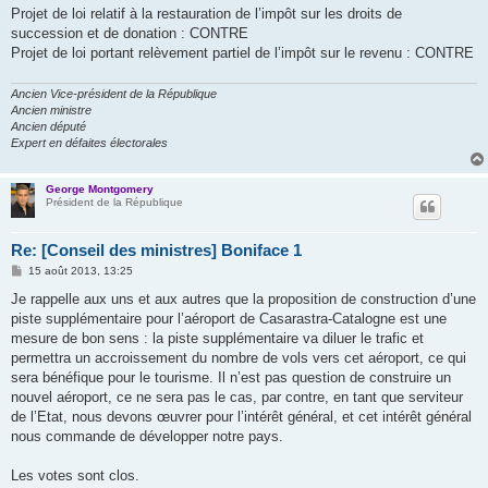
Projet de loi relatif à la restauration de l’impôt sur les droits de
succession et de donation : CONTRE
Projet de loi portant relèvement partiel de l’impôt sur le revenu : CONTRE
Ancien Vice-président de la République
Ancien ministre
Ancien député
Expert en défaites électorales
George Montgomery
Président de la République
Re: [Conseil des ministres] Boniface 1
M
15 août 2013, 13:25
e
s
Je rappelle aux uns et aux autres que la proposition de construction d’une
s
piste supplémentaire pour l’aéroport de Casarastra-Catalogne est une
a
g
mesure de bon sens : la piste supplémentaire va diluer le trafic et
e
permettra un accroissement du nombre de vols vers cet aéroport, ce qui
sera bénéfique pour le tourisme. Il n’est pas question de construire un
nouvel aéroport, ce ne sera pas le cas, par contre, en tant que serviteur
de l’Etat, nous devons œuvrer pour l’intérêt général, et cet intérêt général
nous commande de développer notre pays.
Les votes sont clos.