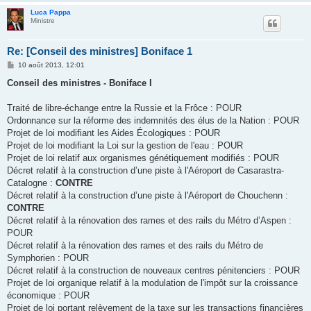
Luca Pappa
Ministre
Re: [Conseil des ministres] Boniface 1
M
10 août 2013, 12:01
e
s
Conseil des ministres - Boniface I
s
a
g
Traité de libre-échange entre la Russie et la Frôce : POUR
e
Ordonnance sur la réforme des indemnités des élus de la Nation : POUR
Projet de loi modifiant les Aides Écologiques : POUR
Projet de loi modifiant la Loi sur la gestion de l'eau : POUR
Projet de loi relatif aux organismes génétiquement modifiés : POUR
Décret relatif à la construction d’une piste à l'Aéroport de Casarastra-
Catalogne :
CONTRE
Décret relatif à la construction d’une piste à l'Aéroport de Chouchenn :
CONTRE
Décret relatif à la rénovation des rames et des rails du Métro d’Aspen :
POUR
Décret relatif à la rénovation des rames et des rails du Métro de
Symphorien : POUR
Décret relatif à la construction de nouveaux centres pénitenciers : POUR
Projet de loi organique relatif à la modulation de l'impôt sur la croissance
économique : POUR
Projet de loi portant relèvement de la taxe sur les transactions financières