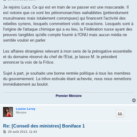
e
s
Je rejoins Luca. Ce qui est en train de se passer est une mascarade. Il
s
est notoire que ce sont les pétromonarchies wahabbites (prétendument
a
g
musulmanes mais totalement corrompues) qui financent l'activité des
e
rebelles syriens, lesquels commettent viols et exactions. Lesquels sont à
l'origine de l'attaque chimique qui a eu lieu, la Fédération russe ayant des
preuves tangibles qu'elle compte fournir à l'ONU mais aucun média ne
semble vouloir en parler.
Les affaires étrangères relevant à mon sens de la prérogative essentielle
et du domaine réservé du chef de l'Etat, je laisse M. le président
annoncer la voix de la Frôce.
Sujet à part, je souhaite une bonne rentrée politique à tous les membres
du gouvernement. La trêve estivale étant achevée, nous nous remettons
immédiatement au boulot.
Premier Ministre
Louise Leroy
Ministre
Re: [Conseil des ministres] Boniface 1
M
29 août 2013, 11:43
e