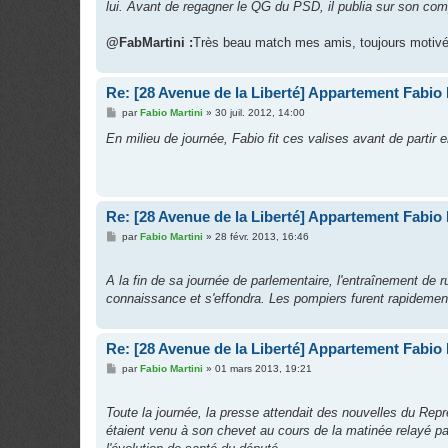
g
lui. Avant de regagner le QG du PSD, il publia sur son com
e
@FabMartini :
Très beau match mes amis, toujours motiv
Re: [28 Avenue de la Liberté] Appartement Fabio 
M
par
Fabio Martini
»
30 juil. 2012, 14:00
e
s
En milieu de journée, Fabio fit ces valises avant de partir 
s
a
g
e
Re: [28 Avenue de la Liberté] Appartement Fabio 
M
par
Fabio Martini
»
28 févr. 2013, 16:46
e
s
s
A la fin de sa journée de parlementaire, l'entraînement de 
a
g
connaissance et s'effondra. Les pompiers furent rapidement 
e
Re: [28 Avenue de la Liberté] Appartement Fabio 
M
par
Fabio Martini
»
01 mars 2013, 19:21
e
s
s
Toute la journée, la presse attendait des nouvelles du Rep
a
g
étaient venu à son chevet au cours de la matinée relayé pa
e