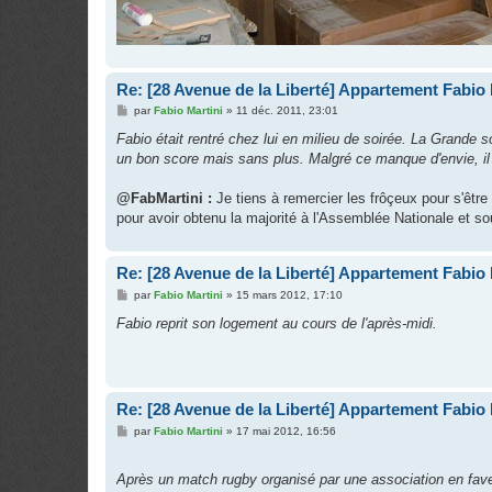
Re: [28 Avenue de la Liberté] Appartement Fabio 
M
par
Fabio Martini
»
11 déc. 2011, 23:01
e
s
Fabio était rentré chez lui en milieu de soirée. La Grande s
s
un bon score mais sans plus. Malgré ce manque d'envie, il
a
g
e
@FabMartini :
Je tiens à remercier les frôçeux pour s'être
pour avoir obtenu la majorité à l'Assemblée Nationale et s
Re: [28 Avenue de la Liberté] Appartement Fabio 
M
par
Fabio Martini
»
15 mars 2012, 17:10
e
s
Fabio reprit son logement au cours de l'après-midi.
s
a
g
e
Re: [28 Avenue de la Liberté] Appartement Fabio 
M
par
Fabio Martini
»
17 mai 2012, 16:56
e
s
s
Après un match rugby organisé par une association en fave
a