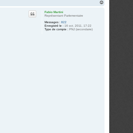
H
a
u
Fabio Martini
t
Représentant Parlementaire
Messages :
822
Enregistré le :
16 oct. 2011, 17:22
Type de compte :
PNJ (secondaire)