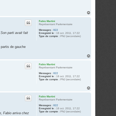
H
a
u
Fabio Martini
t
Représentant Parlementaire
Messages :
822
Son parti avait fait
Enregistré le :
16 oct. 2011, 17:22
Type de compte :
PNJ (secondaire)
s partis de gauche
H
a
u
Fabio Martini
t
Représentant Parlementaire
Messages :
822
Enregistré le :
16 oct. 2011, 17:22
Type de compte :
PNJ (secondaire)
H
a
u
Fabio Martini
t
Représentant Parlementaire
Messages :
822
Enregistré le :
16 oct. 2011, 17:22
Type de compte :
PNJ (secondaire)
, Fabio arriva chez