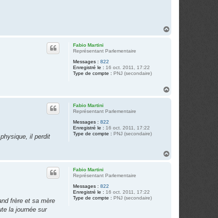
H
a
u
Fabio Martini
t
Représentant Parlementaire
Messages :
822
Enregistré le :
16 oct. 2011, 17:22
Type de compte :
PNJ (secondaire)
H
a
u
Fabio Martini
t
Représentant Parlementaire
Messages :
822
Enregistré le :
16 oct. 2011, 17:22
Type de compte :
PNJ (secondaire)
hysique, il perdit
H
a
u
Fabio Martini
t
Représentant Parlementaire
Messages :
822
Enregistré le :
16 oct. 2011, 17:22
Type de compte :
PNJ (secondaire)
and frère et sa mère
te la journée sur