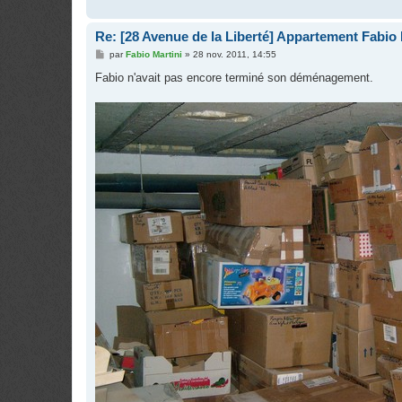
Re: [28 Avenue de la Liberté] Appartement Fabio 
M
par
Fabio Martini
»
28 nov. 2011, 14:55
e
s
Fabio n'avait pas encore terminé son déménagement.
s
a
g
e