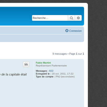
Rechercher
Recherche avancé
Connexion
9 messages • Page
1
sur
1
Fabio Martini
Représentant Parlementaire
Messages :
822
Enregistré le :
16 oct. 2011, 17:22
de la capitale était
Type de compte :
PNJ (secondaire)