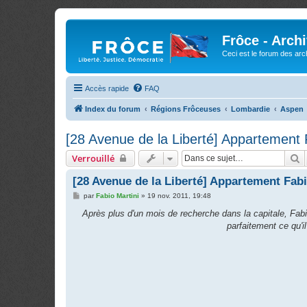
Frôce - Arch
Ceci est le forum des arch
Accès rapide
FAQ
Index du forum
Régions Frôceuses
Lombardie
Aspen
[28 Avenue de la Liberté] Appartement 
R
Verrouillé
[28 Avenue de la Liberté] Appartement Fabi
M
par
Fabio Martini
»
19 nov. 2011, 19:48
e
s
Après plus d'un mois de recherche dans la capitale, Fabi
s
parfaitement ce qu'i
a
g
e