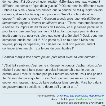
démocrates. J'ai découvert qu'en réalité, M.Boniface n'est pas vraiment
différent; ne serais-ce "que de la gueule" ? Où est donc la différence avec
Debora Da Silva ? Voilà des années que la gauche ne fait qu'agiter divers
curseurs, divers boutons qui ont pour nom "Impôt sur la fortune" ou
encore "Impôt sur le revenu" !
Gaspard prends alors une voix différente,
faussement enjouée, imitant un Ministre fictif :
"Tiens, mon prédécesseur
a baissé les impôts de 30 millions de Frôceux, et si je faisais pareil juste
pour faire croire que j'agit vraiment ? Et au fait, pourquoi pas rétablir un
impôt comme ça, pour voir, alors que celui-ci a été aboli ? Quoi, vous me
demandez quelle est l'utilité ? Ah parce qu'il en faut une ! Mais non
voyons, pourquoi dépenser, les caisses de l'état son pleines, autant
continuer à les remplir ! Sur le dos du contribuable !"
Gaspard marqua une courte pause, puis reprit avec sa voix normale :
"L'état fait semblant d'agir sur le chômage, le pouvoir d'achat, alors qu'en
réalité il continue à faire peser un poids insupportable sur le dos du
contribuable Frôceux. Même pas pour réduire un déficit. Pour des prunes.
Je n'ai rien d'autre à ajouter. Si ce n'est que ces messieurs qui nous
gouvernent feraient mieux de faire partager leurs projets. Mais bon, dans
un gouvernement socialiste, je doute qu'il y en ait un..."
Porte-parole de l'
Union pour une Démocratie Républicaine
Ancien chef de projet
Goldman Sachs Europe
Directeur des programmes d'
Antenne 5