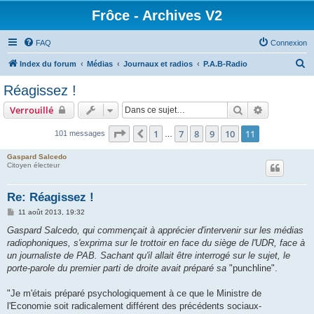
Frôce - Archives V2
FAQ
Connexion
R
Index du forum
Médias
Journaux et radios
P.A.B-Radio
e
Réagissez !
c
Rechercher
Recherche 
Verrouillé
h
e
Page
11
sur
11
1
7
8
9
10
11
Précédente
101 messages
…
r
Gaspard Salcedo
c
Citoyen électeur
h
Re: Réagissez !
e
M
11 août 2013, 19:32
r
e
s
Gaspard Salcedo, qui commençait à apprécier d'intervenir sur les médias
s
radiophoniques, s'exprima sur le trottoir en face du siège de l'UDR, face à
a
g
un journaliste de PAB. Sachant qu'il allait être interrogé sur le sujet, le
e
porte-parole du premier parti de droite avait préparé sa
"punchline".
"Je m'étais préparé psychologiquement à ce que le Ministre de
l'Economie soit radicalement différent des précédents sociaux-