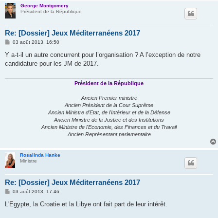
George Montgomery
Président de la République
Re: [Dossier] Jeux Méditerranéens 2017
M
03 août 2013, 16:50
e
s
Y a-t-il un autre concurrent pour l’organisation ? A l’exception de notre
s
candidature pour les JM de 2017.
a
g
e
Président de la République
Ancien Premier ministre
Ancien Président de la Cour Suprême
Ancien Ministre d'Etat, de l'Intérieur et de la Défense
Ancien Ministre de la Justice et des Institutions
Ancien Ministre de l'Economie, des Finances et du Travail
Ancien Représentant parlementaire
Rosalinda Hanke
Ministre
Re: [Dossier] Jeux Méditerranéens 2017
M
03 août 2013, 17:46
e
s
L'Egypte, la Croatie et la Libye ont fait part de leur intérêt.
s
a