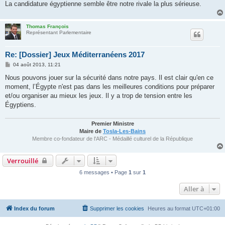
g
La candidature égyptienne semble être notre rivale la plus sérieuse.
e
Thomas François
Représentant Parlementaire
Re: [Dossier] Jeux Méditerranéens 2017
M
04 août 2013, 11:21
e
s
Nous pouvons jouer sur la sécurité dans notre pays. Il est clair qu'en ce
s
moment, l’Égypte n'est pas dans les meilleures conditions pour préparer
a
g
et/ou organiser au mieux les jeux. Il y a trop de tension entre les
e
Égyptiens.
Premier Ministre
Maire de
Tosla-Les-Bains
Membre co-fondateur de l'ARC - Médaillé culturel de la République
Verrouillé
6 messages • Page
1
sur
1
Aller à
Index du forum
Supprimer les cookies
Heures au format
UTC+01:00