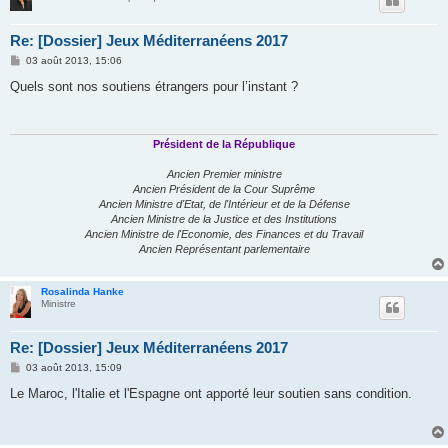
Re: [Dossier] Jeux Méditerranéens 2017
M
03 août 2013, 15:06
e
s
Quels sont nos soutiens étrangers pour l’instant ?
s
a
g
e
Président de la République
Ancien Premier ministre
Ancien Président de la Cour Suprême
Ancien Ministre d'Etat, de l'Intérieur et de la Défense
Ancien Ministre de la Justice et des Institutions
Ancien Ministre de l'Economie, des Finances et du Travail
Ancien Représentant parlementaire
Rosalinda Hanke
Ministre
Re: [Dossier] Jeux Méditerranéens 2017
M
03 août 2013, 15:09
e
s
Le Maroc, l'Italie et l'Espagne ont apporté leur soutien sans condition.
s
a
g
e