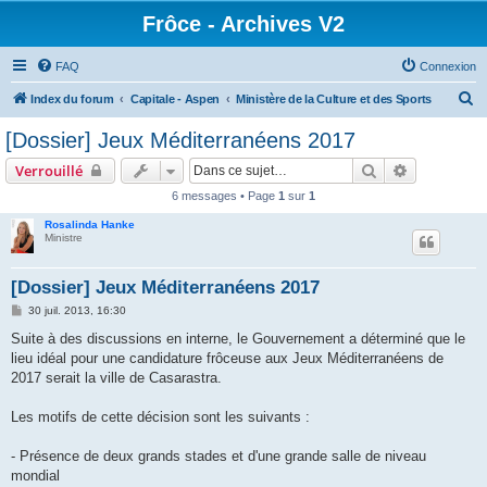
Frôce - Archives V2
FAQ
Connexion
R
Index du forum
Capitale - Aspen
Ministère de la Culture et des Sports
e
[Dossier] Jeux Méditerranéens 2017
c
Rechercher
Recherche 
Verrouillé
h
6 messages • Page
1
sur
1
e
Rosalinda Hanke
r
Ministre
c
h
[Dossier] Jeux Méditerranéens 2017
e
M
30 juil. 2013, 16:30
e
r
s
Suite à des discussions en interne, le Gouvernement a déterminé que le
s
lieu idéal pour une candidature frôceuse aux Jeux Méditerranéens de
a
g
2017 serait la ville de Casarastra.
e
Les motifs de cette décision sont les suivants :
- Présence de deux grands stades et d'une grande salle de niveau
mondial