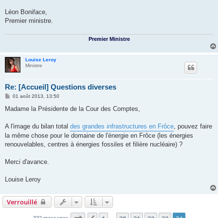
Léon Boniface,
Premier ministre.
Premier Ministre
Louise Leroy
Ministre
Re: [Accueil] Questions diverses
M
01 août 2013, 13:50
e
s
Madame la Présidente de la Cour des Comptes,
s
a
g
A l'image du bilan total
des grandes infrastructures en Frôce
, pouvez faire
e
la même chose pour le domaine de l'énergie en Frôce (les énergies
renouvelables, centres à énergies fossiles et filière nucléaire) ?
Merci d'avance.
Louise Leroy
Verrouillé