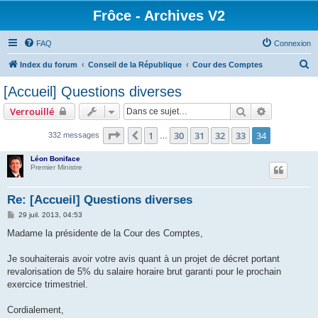
Frôce - Archives V2
FAQ
Connexion
R
Index du forum
Conseil de la République
Cour des Comptes
e
[Accueil] Questions diverses
c
Rechercher
Recherche 
Verrouillé
h
e
Page
34
sur
34
1
30
31
32
33
34
Précédente
332 messages
…
r
Léon Boniface
c
Premier Ministre
h
Re: [Accueil] Questions diverses
e
M
29 juil. 2013, 04:53
r
e
s
Madame la présidente de la Cour des Comptes,
s
a
g
Je souhaiterais avoir votre avis quant à un projet de décret portant
e
revalorisation de 5% du salaire horaire brut garanti pour le prochain
exercice trimestriel.
Cordialement,