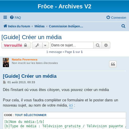
Frôce - Archives V2
FAQ
Connexion
R
Index du forum
Médias
Commission Indépendante de Protection de la Culture
e
[Guide] Créer un média
c
Rechercher
Recherche 
Verrouillé
h
1 message • Page
1
sur
1
e
Natalia Fevernova
r
Non inscrit sur les listes électorales
c
h
[Guide] Créer un média
e
M
01 août 2013, 00:33
e
r
s
Dès l'instant où vous êtes citoyen, vous pouvez créer un média
s
a
g
Pour cela, il vous faudra compléter ce formulaire et le poster dans un
e
nouveau sujet, au nom de votre média,
ici
:
CODE :
TOUT SÉLECTIONNER
[b]Nom du média:[/b] 

[b]Type de média : Télévision gratuite / Télévision payante / 