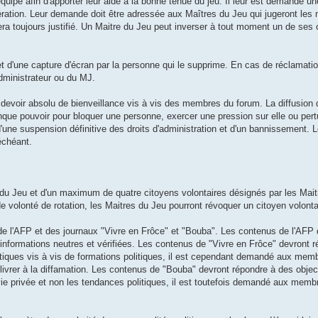
quipe afin d'apporter leur aide à la bonne tenue du jeu. Il leur est demandé un
ration. Leur demande doit être adressée aux Maîtres du Jeu qui jugeront les 
ix sera toujours justifié. Un Maitre du Jeu peut inverser à tout moment un de s
et d'une capture d'écran par la personne qui le supprime. En cas de réclamatio
administrateur ou du MJ.
devoir absolu de bienveillance vis à vis des membres du forum. La diffusion d
conque pouvoir pour bloquer une personne, exercer une pression sur elle ou pert
'une suspension définitive des droits d'administration et d'un bannissement.
 échéant.
du Jeu et d'un maximum de quatre citoyens volontaires désignés par les Mai
 volonté de rotation, les Maitres du Jeu pourront révoquer un citoyen volont
 de l'AFP et des journaux "Vivre en Frôce" et "Bouba". Les contenus de l'AFP 
informations neutres et vérifiées. Les contenus de "Vivre en Frôce" devront 
ritiques vis à vis de formations politiques, il est cependant demandé aux me
e livrer à la diffamation. Les contenus de "Bouba" devront répondre à des objec
vie privée et non les tendances politiques, il est toutefois demandé aux mem