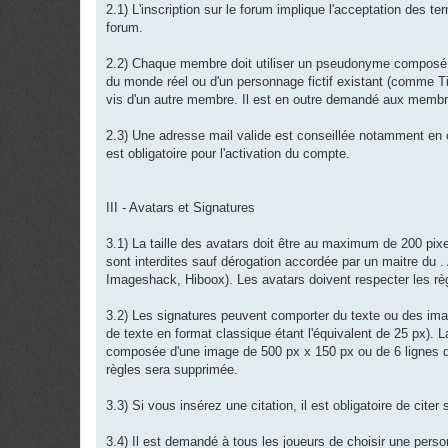
2.1) L'inscription sur le forum implique l'acceptation des t
forum.
2.2) Chaque membre doit utiliser un pseudonyme composé d'un
du monde réel ou d'un personnage fictif existant (comme Tin
vis d'un autre membre. Il est en outre demandé aux membres
2.3) Une adresse mail valide est conseillée notamment en c
est obligatoire pour l'activation du compte.
III - Avatars et Signatures
3.1) La taille des avatars doit être au maximum de 200 pix
sont interdites sauf dérogation accordée par un maitre du . 
Imageshack, Hiboox). Les avatars doivent respecter les règ
3.2) Les signatures peuvent comporter du texte ou des imag
de texte en format classique étant l'équivalent de 25 px). 
composée d'une image de 500 px x 150 px ou de 6 lignes de
règles sera supprimée.
3.3) Si vous insérez une citation, il est obligatoire de citer 
3.4) Il est demandé à tous les joueurs de choisir une pers