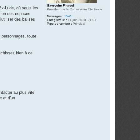
Gavroche Finacci
Ex-Lude, où seuls les
Président de la Commission Electorale
ation des espaces
Messages :
2541
utiliser des balises
Enregistré le :
14 juin 2010, 21:01
Type de compte :
Principal
e personnages, toute
échissez bien à ce
ntacter au plus vite
e et d'un