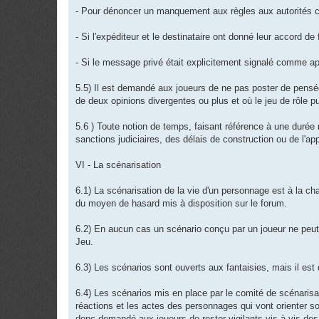
- Pour dénoncer un manquement aux règles aux autorités
- Si l'expéditeur et le destinataire ont donné leur accord de 
- Si le message privé était explicitement signalé comme ap
5.5) Il est demandé aux joueurs de ne pas poster de pensée
de deux opinions divergentes ou plus et où le jeu de rôle 
5.6 ) Toute notion de temps, faisant référence à une durée 
sanctions judiciaires, des délais de construction ou de l'app
VI - La scénarisation
6.1) La scénarisation de la vie d'un personnage est à la cha
du moyen de hasard mis à disposition sur le forum.
6.2) En aucun cas un scénario conçu par un joueur ne peut 
Jeu.
6.3) Les scénarios sont ouverts aux fantaisies, mais il e
6.4) Les scénarios mis en place par le comité de scénarisat
réactions et les actes des personnages qui vont orienter so
donc demandé aux joueurs de rester vigilants vis à vis des