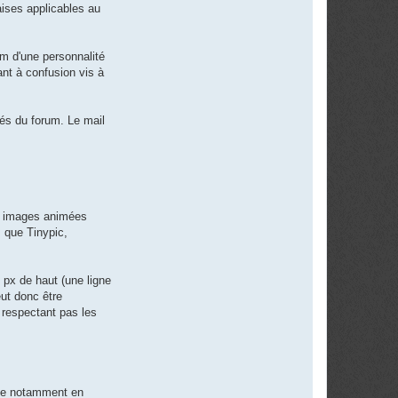
çaises applicables au
om d'une personnalité
ant à confusion vis à
tés du forum. Le mail
es images animées
s que Tinypic,
 px de haut (une ligne
eut donc être
 respectant pas les
joue notamment en