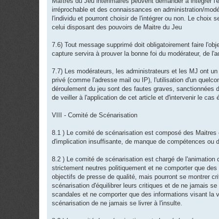
Maîtres du Jeu intérimaires peuvent demander à intégrer l'é
irréprochable et des connaissances en administration/modé
l'individu et pourront choisir de l'intégrer ou non. Le cho
celui disposant des pouvoirs de Maitre du Jeu
7.6) Tout message supprimé doit obligatoirement faire l'obj
capture servira à prouver la bonne foi du modérateur, de l'
7.7) Les modérateurs, les administrateurs et les MJ ont un 
privé (comme l'adresse mail ou IP), l'utilisation d'un quel
déroulement du jeu sont des fautes graves, sanctionnées d
de veiller à l'application de cet article et d'intervenir le cas
VIII - Comité de Scénarisation
8.1 ) Le comité de scénarisation est composé des Maitres 
d'implication insuffisante, de manque de compétences ou de
8.2 ) Le comité de scénarisation est chargé de l'animation
strictement neutres politiquement et ne comporter que des 
objectifs de presse de qualité, mais pourront se montrer c
scénarisation d'équilibrer leurs critiques et de ne jamais s
scandales et ne comporter que des informations visant la 
scénarisation de ne jamais se livrer à l'insulte.