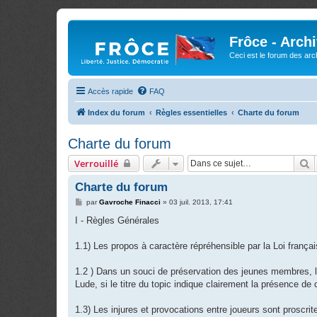
Frôce - Arch
Ceci est le forum des arch
Accès rapide
FAQ
Index du forum
Règles essentielles
Charte du forum
Charte du forum
R
Verrouillé
Charte du forum
M
par
Gavroche Finacci
»
03 juil. 2013, 17:41
e
s
I - Règles Générales
s
a
g
1.1) Les propos à caractère répréhensible par la Loi français
e
1.2 ) Dans un souci de préservation des jeunes membres, l
Lude, si le titre du topic indique clairement la présence d
1.3) Les injures et provocations entre joueurs sont proscrit