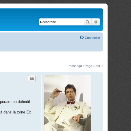
Rechercher
Recherche avancé
Connexion
1 message • Page
1
sur
1
oraire ou définitif.
uf dans la zone Ex