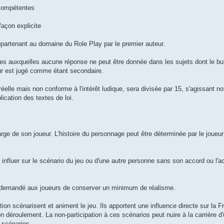
 compétentes
façon explicite
partenant au domaine du Role Play par le premier auteur.
s auxquelles aucune réponse ne peut être donnée dans les sujets dont le but
pur est jugé comme étant secondaire.
réelle mais non conforme à l'intérêt ludique, sera divisée par 15, s'agissant
lication des textes de loi.
rge de son joueur. L'histoire du personnage peut être déterminée par le joueur
influer sur le scénario du jeu ou d'une autre personne sans son accord ou l'a
st demandé aux joueurs de conserver un minimum de réalisme.
ion scénarisent et animent le jeu. Ils apportent une influence directe sur la F
n déroulement. La non-participation à ces scénarios peut nuire à la carrière d'
 scénarios.