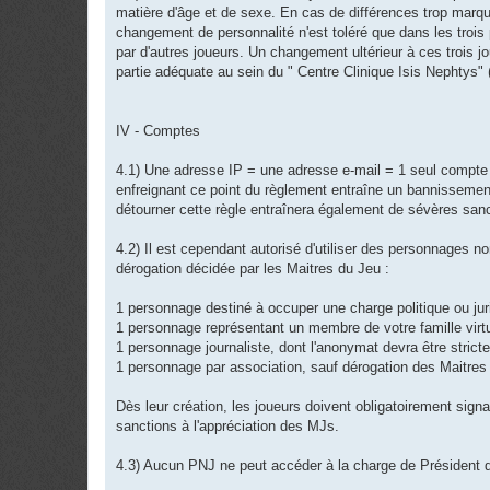
matière d'âge et de sexe. En cas de différences trop marqu
changement de personnalité n'est toléré que dans les trois
par d'autres joueurs. Un changement ultérieur à ces trois jo
partie adéquate au sein du " Centre Clinique Isis Nephtys"
IV - Comptes
4.1) Une adresse IP = une adresse e-mail = 1 seul compte pr
enfreignant ce point du règlement entraîne un bannissemen
détourner cette règle entraînera également de sévères sanc
4.2) Il est cependant autorisé d'utiliser des personnages n
dérogation décidée par les Maitres du Jeu :
1 personnage destiné à occuper une charge politique ou jur
1 personnage représentant un membre de votre famille virt
1 personnage journaliste, dont l'anonymat devra être stric
1 personnage par association, sauf dérogation des Maitres 
Dès leur création, les joueurs doivent obligatoirement signa
sanctions à l'appréciation des MJs.
4.3) Aucun PNJ ne peut accéder à la charge de Président d