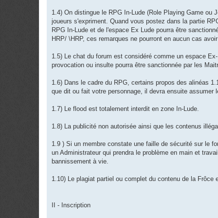
1.4) On distingue le RPG In-Lude (Role Playing Game ou Je
joueurs s'expriment. Quand vous postez dans la partie RP
RPG In-Lude et de l'espace Ex Lude pourra être sanctionné. 
HRP/ \HRP, ces remarques ne pourront en aucun cas avoir 
1.5) Le chat du forum est considéré comme un espace Ex-Lud
provocation ou insulte pourra être sanctionnée par les Mait
1.6) Dans le cadre du RPG, certains propos des alinéas 1.1
que dit ou fait votre personnage, il devra ensuite assumer
1.7) Le flood est totalement interdit en zone In-Lude.
1.8) La publicité non autorisée ainsi que les contenus illég
1.9 ) Si un membre constate une faille de sécurité sur le fo
un Administrateur qui prendra le problème en main et travaille
bannissement à vie.
1.10) Le plagiat partiel ou complet du contenu de la Frôce e
II - Inscription