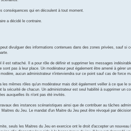
 les conséquences qui en découlent à tout moment.
ire a décidé le contraire.
 peut divulguer des informations contenues dans des zones privées, sauf si c
harte.
l est rattaché. Il a pour rôle de définir et supprimer les messages indésirab
 ne sont pas à leur place. Un modérateur peut également être amené à gérer un
 modère, aucun administrateur n'interviendra sur ce point sauf cas de force m
l a les mêmes rôles qu'un modérateur mais doit également veiller à ce que le s
t la sécurité de chacun. Un administrateur est seul habilité à supprimer un co
ées auxquelles ils n'ont pas été invités.
 travaux des instances scénaristiques ainsi que de contribuer au tâches adminis
 Maitres du Jeu. Le mandat d'un Maitre du Jeu peut être révoqué par décisio
ite, seuls les Maitres du Jeu en exercice ont le droit d'accepter un nouveau