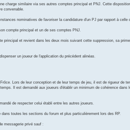
e charge similaire via ses autres comptes principal et PNJ. Cette disposition
ive convenable.
nstances nominatives de favoriser la candidature d'un PJ par rapport à celle 
e son compte principal et un de ses comptes PNJ.
te principal et revient dans les deux mois suivant cette suppression, sa prim
ispenser un joueur de l'application du précédent alinéas.
rôce. Lors de leur conception et de leur temps de jeu, il est de rigueur de te
u temps. Il est demandé aux joueurs d'établir un minimum de cohérence dans l
emandé de respecter celui établi entre les autres joueurs.
 dans toutes les sections du forum et plus particulièrement lors des RP.
 de messagerie privé sauf :