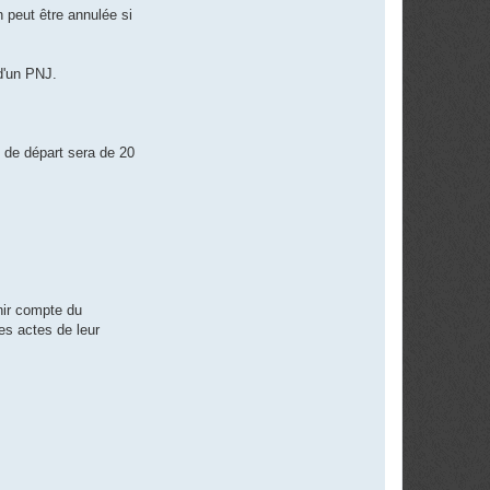
 peut être annulée si
d'un PNJ.
e de départ sera de 20
nir compte du
es actes de leur