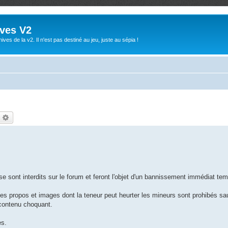
ives V2
ives de la v2. Il n'est pas destiné au jeu, juste au sépia !
echercher
Recherche avancée
e sont interdits sur le forum et feront l'objet d'un bannissement immédiat temp
es propos et images dont la teneur peut heurter les mineurs sont prohibés sa
e contenu choquant.
es.