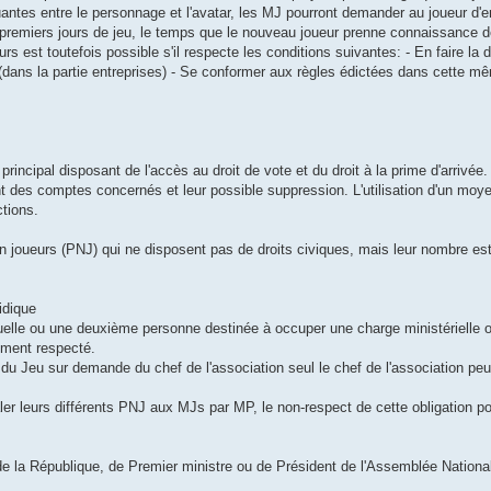
antes entre le personnage et l'avatar, les MJ pourront demander au joueur d'e
 premiers jours de jeu, le temps que le nouveau joueur prenne connaissance de
urs est toutefois possible s'il respecte les conditions suivantes: - En faire l
 (dans la partie entreprises) - Se conformer aux règles édictées dans cette mê
incipal disposant de l'accès au droit de vote et du droit à la prime d'arrivée
t des comptes concernés et leur possible suppression. L'utilisation d'un mo
tions.
on joueurs (PNJ) qui ne disposent pas de droits civiques, mais leur nombre est
idique
uelle ou une deuxième personne destinée à occuper une charge ministérielle o
tement respecté.
du Jeu sur demande du chef de l'association seul le chef de l'association peut
ler leurs différents PNJ aux MJs par MP, le non-respect de cette obligation pour
e la République, de Premier ministre ou de Président de l'Assemblée Nationa