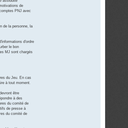
e assiduité
motivations de
es comptes PNJ avec
n de la personne, la
'informations d'ordre
urber le bon
 Les MJ sont chargés
tres du Jeu. En cas
aire à tout moment.
devront être
répondre à des
mbres du comité de
tifs de presse à
bres du comité de