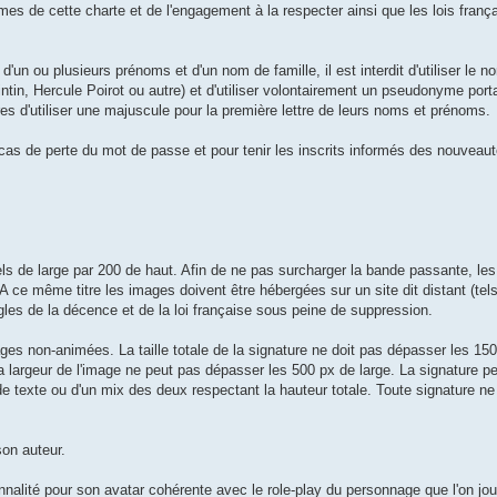
ermes de cette charte et de l'engagement à la respecter ainsi que les lois fran
 ou plusieurs prénoms et d'un nom de famille, il est interdit d'utiliser le n
tin, Hercule Poirot ou autre) et d'utiliser volontairement un pseudonyme port
 d'utiliser une majuscule pour la première lettre de leurs noms et prénoms.
as de perte du mot de passe et pour tenir les inscrits informés des nouveau
els de large par 200 de haut. Afin de ne pas surcharger la bande passante, l
A ce même titre les images doivent être hébergées sur un site dit distant (tel
les de la décence et de la loi française sous peine de suppression.
es non-animées. La taille totale de la signature ne doit pas dépasser les 150
La largeur de l'image ne peut pas dépasser les 500 px de large. La signature p
 texte ou d'un mix des deux respectant la hauteur totale. Toute signature ne
son auteur.
onnalité pour son avatar cohérente avec le role-play du personnage que l'on 