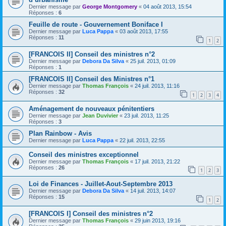
Dernier message par
George Montgomery
«
04 août 2013, 15:54
Réponses :
6
Feuille de route - Gouvernement Boniface I
Dernier message par
Luca Pappa
«
03 août 2013, 17:55
Réponses :
11
1
2
[FRANCOIS II] Conseil des ministres n°2
Dernier message par
Debora Da Silva
«
25 juil. 2013, 01:09
Réponses :
1
[FRANCOIS II] Conseil des Ministres n°1
Dernier message par
Thomas François
«
24 juil. 2013, 11:16
Réponses :
32
1
2
3
4
Aménagement de nouveaux pénitentiers
Dernier message par
Jean Duvivier
«
23 juil. 2013, 11:25
Réponses :
3
Plan Rainbow - Avis
Dernier message par
Luca Pappa
«
22 juil. 2013, 22:55
Conseil des ministres exceptionnel
Dernier message par
Thomas François
«
17 juil. 2013, 21:22
Réponses :
26
1
2
3
Loi de Finances - Juillet-Aout-Septembre 2013
Dernier message par
Debora Da Silva
«
14 juil. 2013, 14:07
Réponses :
15
1
2
[FRANCOIS I] Conseil des ministres n°2
Dernier message par
Thomas François
«
29 juin 2013, 19:16