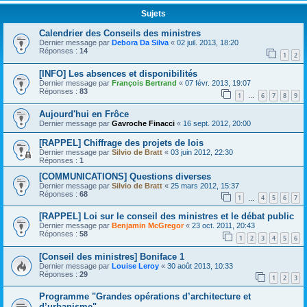
Sujets
Calendrier des Conseils des ministres
Dernier message par
Debora Da Silva
«
02 juil. 2013, 18:20
Réponses :
14
1
2
[INFO] Les absences et disponibilités
Dernier message par
François Bertrand
«
07 févr. 2013, 19:07
Réponses :
83
1
6
7
8
9
…
Aujourd'hui en Frôce
Dernier message par
Gavroche Finacci
«
16 sept. 2012, 20:00
[RAPPEL] Chiffrage des projets de lois
Dernier message par
Silvio de Bratt
«
03 juin 2012, 22:30
Réponses :
1
[COMMUNICATIONS] Questions diverses
Dernier message par
Silvio de Bratt
«
25 mars 2012, 15:37
Réponses :
68
1
4
5
6
7
…
[RAPPEL] Loi sur le conseil des ministres et le débat public
Dernier message par
Benjamin McGregor
«
23 oct. 2011, 20:43
Réponses :
58
1
2
3
4
5
6
[Conseil des ministres] Boniface 1
Dernier message par
Louise Leroy
«
30 août 2013, 10:33
Réponses :
29
1
2
3
Programme "Grandes opérations d’architecture et
d’urbanisme"