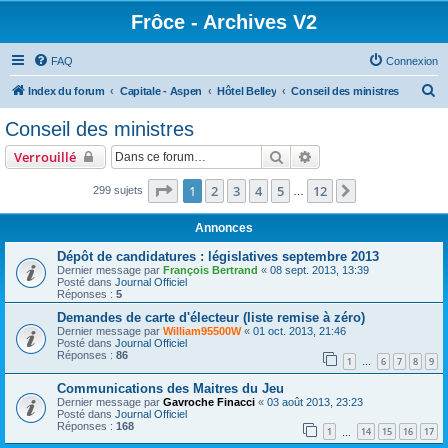
Frôce - Archives V2
FAQ
Connexion
R
Index du forum
Capitale - Aspen
Hôtel Belley
Conseil des ministres
e
Conseil des ministres
c
Rechercher
Recherche avancée
Verrouillé
h
e
Page
1
sur
12
1
2
3
4
5
12
Suivante
299 sujets
…
r
Annonces
c
Dépôt de candidatures : législatives septembre 2013
h
Dernier message par
François Bertrand
«
08 sept. 2013, 13:39
Posté dans
Journal Officiel
e
Réponses :
5
r
Demandes de carte d'électeur (liste remise à zéro)
Dernier message par
William95500W
«
01 oct. 2013, 21:46
Posté dans
Journal Officiel
Réponses :
86
1
6
7
8
9
…
Communications des Maitres du Jeu
Dernier message par
Gavroche Finacci
«
03 août 2013, 23:23
Posté dans
Journal Officiel
Réponses :
168
1
14
15
16
17
…