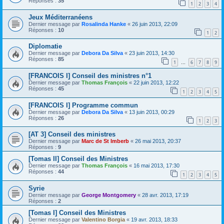
Réponses :
35
1
2
3
4
Jeux Méditerranéens
Dernier message par
Rosalinda Hanke
«
26 juin 2013, 22:09
Réponses :
10
1
2
Diplomatie
Dernier message par
Debora Da Silva
«
23 juin 2013, 14:30
Réponses :
85
1
6
7
8
9
…
[FRANCOIS I] Conseil des ministres n°1
Dernier message par
Thomas François
«
22 juin 2013, 12:22
Réponses :
45
1
2
3
4
5
[FRANCOIS I] Programme commun
Dernier message par
Debora Da Silva
«
13 juin 2013, 00:29
Réponses :
26
1
2
3
[AT 3] Conseil des ministres
Dernier message par
Marc de St Imberb
«
26 mai 2013, 20:37
Réponses :
9
[Tomas II] Conseil des Ministres
Dernier message par
Thomas François
«
16 mai 2013, 17:30
Réponses :
44
1
2
3
4
5
Syrie
Dernier message par
George Montgomery
«
28 avr. 2013, 17:19
Réponses :
2
[Tomas I] Conseil des Ministres
Dernier message par
Valentino Borgia
«
19 avr. 2013, 18:33