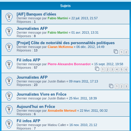
Sujets
[AIF] Banques d'idées
Dernier message par
Fabio Martini
«
22 juil. 2013, 21:57
Réponses :
1
Journalistes AFP
Dernier message par
Fabio Martini
«
01 avr. 2013, 13:31
Réponses :
8
[Projet] Côte de notoriété des personnalités politiques
Dernier message par
Ciaran McKenna
«
06 déc. 2012, 14:49
Réponses :
13
1
2
Fil infos AFP
Dernier message par
Pierre-Alexandre Bonnardot
«
15 sept. 2012, 19:58
Réponses :
57
1
2
3
4
5
6
Journalistes AFP
Dernier message par
Justin Balian
«
09 mars 2011, 17:13
Réponses :
23
1
2
3
Journalistes Vivre en Frôce
Dernier message par
Justin Balian
«
25 févr. 2011, 18:39
Aujourd'hui en Frôce
Dernier message par
Annabelle Merteuil
«
22 févr. 2011, 00:32
Réponses :
6
Fil infos AFP
Dernier message par
Matiou Callet
«
16 nov. 2010, 21:12
Réponses :
7