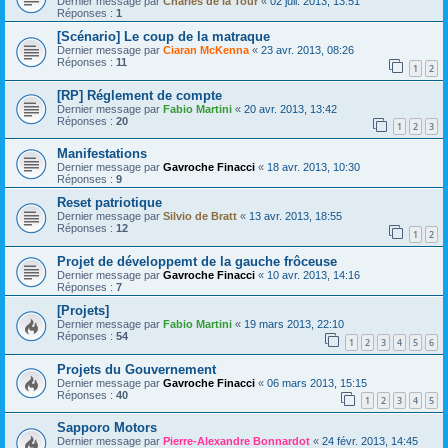
Dernier message par
Charles de la Tour
«
02 juil. 2013, 13:51
Réponses :
1
[Scénario] Le coup de la matraque
Dernier message par
Ciaran McKenna
«
23 avr. 2013, 08:26
Réponses :
11
1
2
[RP] Réglement de compte
Dernier message par
Fabio Martini
«
20 avr. 2013, 13:42
Réponses :
20
1
2
3
Manifestations
Dernier message par
Gavroche Finacci
«
18 avr. 2013, 10:30
Réponses :
9
Reset patriotique
Dernier message par
Silvio de Bratt
«
13 avr. 2013, 18:55
Réponses :
12
1
2
Projet de développemt de la gauche frôceuse
Dernier message par
Gavroche Finacci
«
10 avr. 2013, 14:16
Réponses :
7
[Projets]
Dernier message par
Fabio Martini
«
19 mars 2013, 22:10
Réponses :
54
1
2
3
4
5
6
Projets du Gouvernement
Dernier message par
Gavroche Finacci
«
06 mars 2013, 15:15
Réponses :
40
1
2
3
4
5
Sapporo Motors
Dernier message par
Pierre-Alexandre Bonnardot
«
24 févr. 2013, 14:45