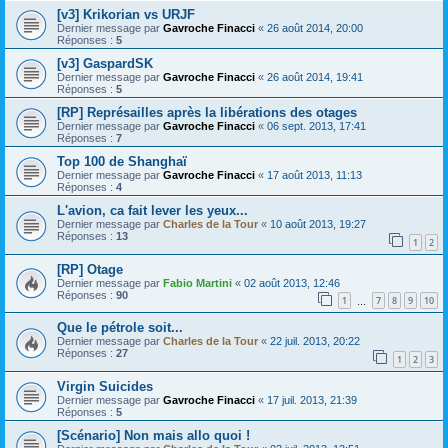
[v3] Krikorian vs URJF
Dernier message par
Gavroche Finacci
«
26 août 2014, 20:00
Réponses :
5
[v3] GaspardSK
Dernier message par
Gavroche Finacci
«
26 août 2014, 19:41
Réponses :
5
[RP] Représailles après la libérations des otages
Dernier message par
Gavroche Finacci
«
06 sept. 2013, 17:41
Réponses :
7
Top 100 de Shanghaï
Dernier message par
Gavroche Finacci
«
17 août 2013, 11:13
Réponses :
4
L'avion, ca fait lever les yeux...
Dernier message par
Charles de la Tour
«
10 août 2013, 19:27
Réponses :
13
1
2
[RP] Otage
Dernier message par
Fabio Martini
«
02 août 2013, 12:46
Réponses :
90
1
7
8
9
10
…
Que le pétrole soit...
Dernier message par
Charles de la Tour
«
22 juil. 2013, 20:22
Réponses :
27
1
2
3
Virgin Suicides
Dernier message par
Gavroche Finacci
«
17 juil. 2013, 21:39
Réponses :
5
[Scénario] Non mais allo quoi !