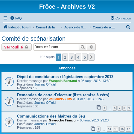
Frôce - Archives V2
FAQ
Connexion
R
Index du forum
Conseil de la République
Agence de l'Information Frôceuse
Comité de scénarisation
e
Comité de scénarisation
c
Rechercher
Recherche avancée
Verrouillé
h
e
1
2
3
4
5
Suivante
102 sujets
r
Annonces
c
Dépôt de candidatures : législatives septembre 2013
h
Dernier message par
François Bertrand
«
08 sept. 2013, 13:39
Posté dans
Journal Officiel
e
Réponses :
5
r
Demandes de carte d'électeur (liste remise à zéro)
Dernier message par
William95500W
«
01 oct. 2013, 21:46
Posté dans
Journal Officiel
Réponses :
86
1
6
7
8
9
…
Communications des Maitres du Jeu
Dernier message par
Gavroche Finacci
«
03 août 2013, 23:23
Posté dans
Journal Officiel
Réponses :
168
1
14
15
16
17
…