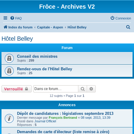
Frôce - Archives V2
FAQ
Connexion
R
Index du forum
Capitale - Aspen
Hôtel Belley
e
Hôtel Belley
c
Forum
h
e
Conseil des ministres
Sujets :
299
r
Rendez-vous de l'Hôtel Belley
c
Sujets :
25
h
e
Rechercher
Recherche avancée
Verrouillé
r
12 sujets • Page
1
sur
1
Annonces
Dépôt de candidatures : législatives septembre 2013
Dernier message par
François Bertrand
«
08 sept. 2013, 13:39
Posté dans
Journal Officiel
Réponses :
5
Demandes de carte d'électeur (liste remise à zéro)