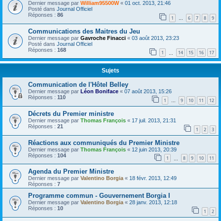
Dernier message par
William95500W
«
01 oct. 2013, 21:46
Posté dans
Journal Officiel
Réponses :
86
1
6
7
8
9
…
Communications des Maitres du Jeu
Dernier message par
Gavroche Finacci
«
03 août 2013, 23:23
Posté dans
Journal Officiel
Réponses :
168
1
14
15
16
17
…
Sujets
Communication de l'Hôtel Belley
Dernier message par
Léon Boniface
«
07 août 2013, 15:26
Réponses :
110
1
9
10
11
12
…
Décrets du Premier ministre
Dernier message par
Thomas François
«
17 juil. 2013, 21:31
Réponses :
21
1
2
3
Réactions aux communiqués du Premier Ministre
Dernier message par
Thomas François
«
12 juin 2013, 20:39
Réponses :
104
1
8
9
10
11
…
Agenda du Premier Ministre
Dernier message par
Valentino Borgia
«
18 févr. 2013, 12:49
Réponses :
7
Programme commun - Gouvernement Borgia I
Dernier message par
Valentino Borgia
«
28 janv. 2013, 12:18
Réponses :
10
1
2