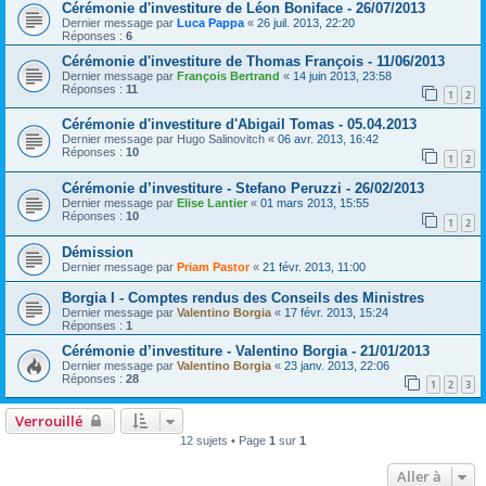
Cérémonie d'investiture de Léon Boniface - 26/07/2013
Dernier message par
Luca Pappa
«
26 juil. 2013, 22:20
Réponses :
6
Cérémonie d'investiture de Thomas François - 11/06/2013
Dernier message par
François Bertrand
«
14 juin 2013, 23:58
Réponses :
11
1
2
Cérémonie d'investiture d'Abigail Tomas - 05.04.2013
Dernier message par
Hugo Salinovitch
«
06 avr. 2013, 16:42
Réponses :
10
1
2
Cérémonie d’investiture - Stefano Peruzzi - 26/02/2013
Dernier message par
Elise Lantier
«
01 mars 2013, 15:55
Réponses :
10
1
2
Démission
Dernier message par
Priam Pastor
«
21 févr. 2013, 11:00
Borgia I - Comptes rendus des Conseils des Ministres
Dernier message par
Valentino Borgia
«
17 févr. 2013, 15:24
Réponses :
1
Cérémonie d’investiture - Valentino Borgia - 21/01/2013
Dernier message par
Valentino Borgia
«
23 janv. 2013, 22:06
Réponses :
28
1
2
3
Verrouillé
12 sujets • Page
1
sur
1
Aller à