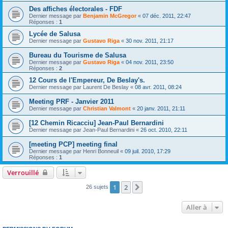
Des affiches électorales - FDF
Dernier message par
Benjamin McGregor
«
07 déc. 2011, 22:47
Réponses :
1
Lycée de Salusa
Dernier message par
Gustavo Riga
«
30 nov. 2011, 21:17
Bureau du Tourisme de Salusa
Dernier message par
Gustavo Riga
«
04 nov. 2011, 23:50
Réponses :
2
12 Cours de l'Empereur, De Beslay's.
Dernier message par
Laurent De Beslay
«
08 avr. 2011, 08:24
Meeting PRF - Janvier 2011
Dernier message par
Christian Valmont
«
20 janv. 2011, 21:11
[12 Chemin Ricacciu] Jean-Paul Bernardini
Dernier message par
Jean-Paul Bernardini
«
26 oct. 2010, 22:11
[meeting PCP] meeting final
Dernier message par
Henri Bonneuil
«
09 juil. 2010, 17:29
Réponses :
1
Verrouillé
1
2
Suivante
26 sujets
Aller à