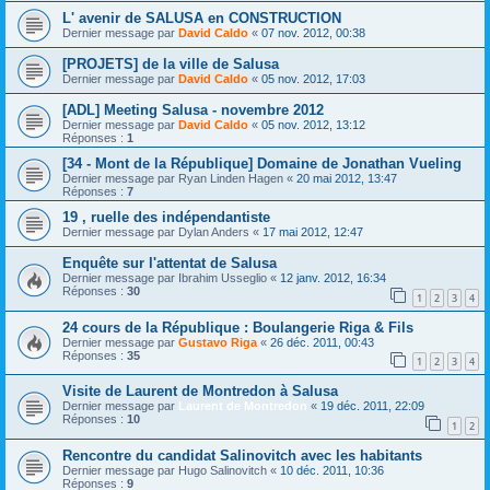
L' avenir de SALUSA en CONSTRUCTION
Dernier message par
David Caldo
«
07 nov. 2012, 00:38
[PROJETS] de la ville de Salusa
Dernier message par
David Caldo
«
05 nov. 2012, 17:03
[ADL] Meeting Salusa - novembre 2012
Dernier message par
David Caldo
«
05 nov. 2012, 13:12
Réponses :
1
[34 - Mont de la République] Domaine de Jonathan Vueling
Dernier message par
Ryan Linden Hagen
«
20 mai 2012, 13:47
Réponses :
7
19 , ruelle des indépendantiste
Dernier message par
Dylan Anders
«
17 mai 2012, 12:47
Enquête sur l'attentat de Salusa
Dernier message par
Ibrahim Usseglio
«
12 janv. 2012, 16:34
Réponses :
30
1
2
3
4
24 cours de la République : Boulangerie Riga & Fils
Dernier message par
Gustavo Riga
«
26 déc. 2011, 00:43
Réponses :
35
1
2
3
4
Visite de Laurent de Montredon à Salusa
Dernier message par
Laurent de Montredon
«
19 déc. 2011, 22:09
Réponses :
10
1
2
Rencontre du candidat Salinovitch avec les habitants
Dernier message par
Hugo Salinovitch
«
10 déc. 2011, 10:36
Réponses :
9