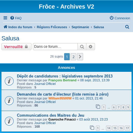
Frôce - Archives V2
FAQ
Connexion
R
Index du forum
Régions Frôceuses
Septimanie
Salusa
e
Salusa
c
Rechercher
Recherche avancée
Verrouillé
h
e
1
2
Suivante
26 sujets
r
Annonces
c
Dépôt de candidatures : législatives septembre 2013
h
Dernier message par
François Bertrand
«
08 sept. 2013, 13:39
Posté dans
Journal Officiel
e
Réponses :
5
r
Demandes de carte d'électeur (liste remise à zéro)
Dernier message par
William95500W
«
01 oct. 2013, 21:46
Posté dans
Journal Officiel
Réponses :
86
1
6
7
8
9
…
Communications des Maitres du Jeu
Dernier message par
Gavroche Finacci
«
03 août 2013, 23:23
Posté dans
Journal Officiel
Réponses :
168
1
14
15
16
17
…