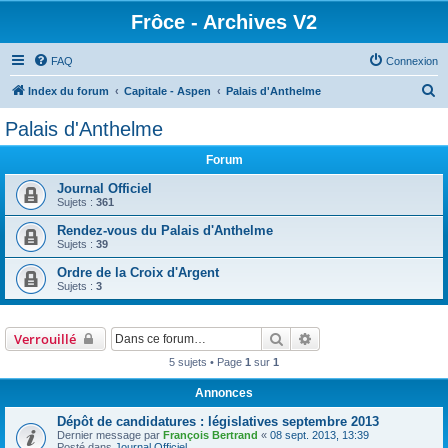
Frôce - Archives V2
FAQ
Connexion
R
Index du forum
Capitale - Aspen
Palais d'Anthelme
e
Palais d'Anthelme
c
Forum
h
e
Journal Officiel
Sujets :
361
r
Rendez-vous du Palais d'Anthelme
c
Sujets :
39
h
Ordre de la Croix d'Argent
e
Sujets :
3
r
Rechercher
Recherche avancée
Verrouillé
5 sujets • Page
1
sur
1
Annonces
Dépôt de candidatures : législatives septembre 2013
Dernier message par
François Bertrand
«
08 sept. 2013, 13:39
Posté dans
Journal Officiel