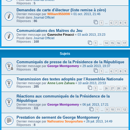
Réponses :
5
Demandes de carte d'électeur (liste remise à zéro)
Dernier message par
William95500W
«
01 oct. 2013, 21:46
Posté dans
Journal Officiel
Réponses :
86
1
6
7
8
9
…
Communications des Maitres du Jeu
Dernier message par
Gavroche Finacci
«
03 août 2013, 23:23
Posté dans
Journal Officiel
Réponses :
168
1
14
15
16
17
…
Sujets
Communiqués de presse de la Présidence de la République
Dernier message par
George Montgomery
«
29 août 2013, 19:37
Réponses :
82
1
6
7
8
9
…
Transmission des textes adoptés par l'Assemblée Nationale
Dernier message par
Anne Lore Zahara
«
10 août 2013, 23:53
Réponses :
285
1
26
27
28
29
…
Réactions aux communiqués de la Présidence de la
République
Dernier message par
George Montgomery
«
06 juil. 2013, 17:21
Réponses :
111
1
9
10
11
12
…
Prestation de serment de George Montgomery
Dernier message par
Nafissatou Sougoufara
«
26 juil. 2013, 14:49
Réponses :
8