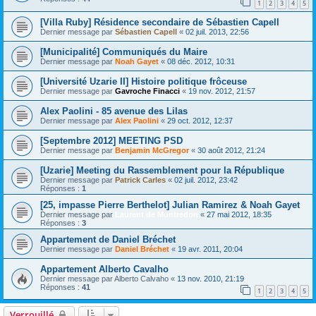
1
2
3
4
5
[Villa Ruby] Résidence secondaire de Sébastien Capell
Dernier message par
Sébastien Capell
«
02 juil. 2013, 22:56
[Municipalité] Communiqués du Maire
Dernier message par
Noah Gayet
«
08 déc. 2012, 10:31
[Université Uzarie II] Histoire politique frôceuse
Dernier message par
Gavroche Finacci
«
19 nov. 2012, 21:57
Alex Paolini - 85 avenue des Lilas
Dernier message par
Alex Paolini
«
29 oct. 2012, 12:37
[Septembre 2012] MEETING PSD
Dernier message par
Benjamin McGregor
«
30 août 2012, 21:24
[Uzarie] Meeting du Rassemblement pour la République
Dernier message par
Patrick Carles
«
02 juil. 2012, 23:42
Réponses :
1
[25, impasse Pierre Berthelot] Julian Ramirez & Noah Gayet
Dernier message par
Laurent de Montredon
«
27 mai 2012, 18:35
Réponses :
3
Appartement de Daniel Bréchet
Dernier message par
Daniel Bréchet
«
19 avr. 2011, 20:04
Appartement Alberto Cavalho
Dernier message par
Alberto Calvaho
«
13 nov. 2010, 21:19
Réponses :
41
1
2
3
4
5
Verrouillé