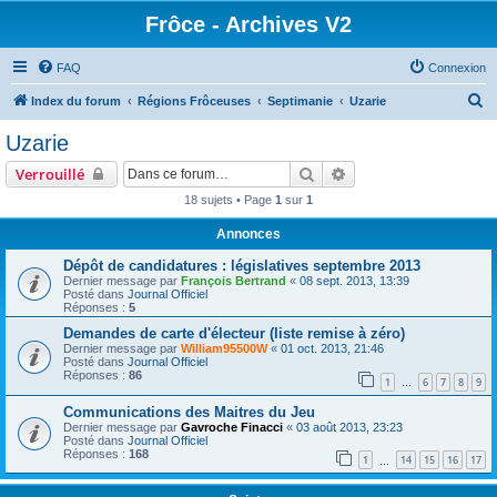
Frôce - Archives V2
FAQ
Connexion
R
Index du forum
Régions Frôceuses
Septimanie
Uzarie
e
Uzarie
c
Rechercher
Recherche avancée
Verrouillé
h
18 sujets • Page
1
sur
1
e
Annonces
r
c
Dépôt de candidatures : législatives septembre 2013
Dernier message par
François Bertrand
«
08 sept. 2013, 13:39
h
Posté dans
Journal Officiel
Réponses :
5
e
Demandes de carte d'électeur (liste remise à zéro)
r
Dernier message par
William95500W
«
01 oct. 2013, 21:46
Posté dans
Journal Officiel
Réponses :
86
1
6
7
8
9
…
Communications des Maitres du Jeu
Dernier message par
Gavroche Finacci
«
03 août 2013, 23:23
Posté dans
Journal Officiel
Réponses :
168
1
14
15
16
17
…