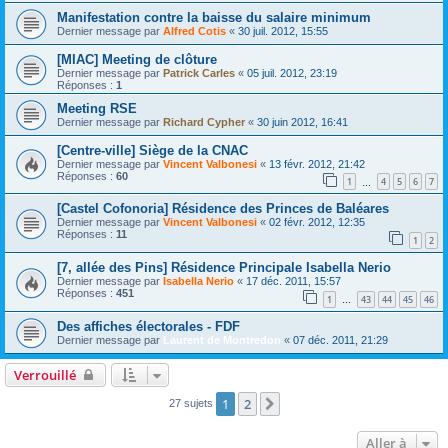
Manifestation contre la baisse du salaire minimum
Dernier message par
Alfred Cotis
«
30 juil. 2012, 15:55
[MIAC] Meeting de clôture
Dernier message par
Patrick Carles
«
05 juil. 2012, 23:19
Réponses :
1
Meeting RSE
Dernier message par
Richard Cypher
«
30 juin 2012, 16:41
[Centre-ville] Siège de la CNAC
Dernier message par
Vincent Valbonesi
«
13 févr. 2012, 21:42
Réponses :
60
1
4
5
6
7
…
[Castel Cofonoria] Résidence des Princes de Baléares
Dernier message par
Vincent Valbonesi
«
02 févr. 2012, 12:35
Réponses :
11
1
2
[7, allée des Pins] Résidence Principale Isabella Nerio
Dernier message par
Isabella Nerio
«
17 déc. 2011, 15:57
Réponses :
451
1
43
44
45
46
…
Des affiches électorales - FDF
Dernier message par
Laurent de Montredon
«
07 déc. 2011, 21:29
Verrouillé
1
2
Suivante
27 sujets
Aller à