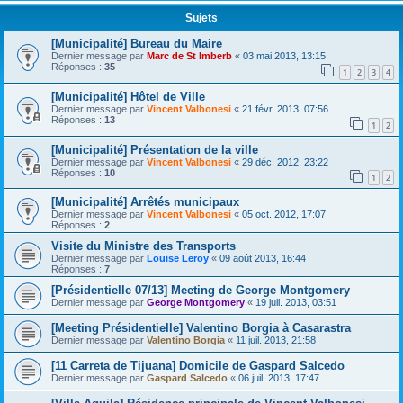
Sujets
[Municipalité] Bureau du Maire
Dernier message par
Marc de St Imberb
«
03 mai 2013, 13:15
Réponses :
35
1
2
3
4
[Municipalité] Hôtel de Ville
Dernier message par
Vincent Valbonesi
«
21 févr. 2013, 07:56
Réponses :
13
1
2
[Municipalité] Présentation de la ville
Dernier message par
Vincent Valbonesi
«
29 déc. 2012, 23:22
Réponses :
10
1
2
[Municipalité] Arrêtés municipaux
Dernier message par
Vincent Valbonesi
«
05 oct. 2012, 17:07
Réponses :
2
Visite du Ministre des Transports
Dernier message par
Louise Leroy
«
09 août 2013, 16:44
Réponses :
7
[Présidentielle 07/13] Meeting de George Montgomery
Dernier message par
George Montgomery
«
19 juil. 2013, 03:51
[Meeting Présidentielle] Valentino Borgia à Casarastra
Dernier message par
Valentino Borgia
«
11 juil. 2013, 21:58
[11 Carreta de Tijuana] Domicile de Gaspard Salcedo
Dernier message par
Gaspard Salcedo
«
06 juil. 2013, 17:47