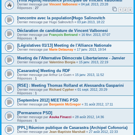
[Villa Aquila] Résidence principale de Vincent Valbonesi
Dernier message par
Vincent Valbonesi
«
04 juil. 2013, 23:28
Réponses :
27
1
2
3
[rencontre avec la population]Hugo Salinovitch
Dernier message par
Hugo Salinovitch
«
03 juin 2013, 18:22
Déclaration de candidature de Vincent Valbonesi
Dernier message par
François Bertrand
«
16 févr. 2013, 07:07
Réponses :
6
[Législatives 01/13] Meeting de l'Alliance Nationale
Dernier message par
Marie Delaunay
«
17 janv. 2013, 19:54
Meeting de l'Alternative Démocrate Libertarienne - Janvier
Dernier message par
Valentino Borgia
«
15 janv. 2013, 22:19
[Casarastra] Meeting du RDF
Dernier message par
Arthur Le Guen
«
15 janv. 2013, 11:52
Réponses :
1
[RSE] : Meeting Thomas Rolland et Alessandra Gasparini
Dernier message par
Richard Cypher
«
01 sept. 2012, 20:29
Réponses :
1
[Septembre 2012] MEETING PSD
Dernier message par
Benjamin McGregor
«
31 août 2012, 17:11
[Permanence PSD]
Dernier message par
Asuka Finacci
«
28 août 2012, 14:36
Réponses :
5
[PPL] Réunion publique de Casarastra (Archipel Cofonoria)
Dernier message par
Jean-Baptiste Marshall
«
27 août 2012, 22:33