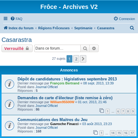
Frôce - Archives V2
FAQ
Connexion
R
Index du forum
Régions Frôceuses
Septimanie
Casarastra
e
Casarastra
c
Rechercher
Recherche avancée
Verrouillé
h
e
1
2
Suivante
27 sujets
r
Annonces
c
Dépôt de candidatures : législatives septembre 2013
h
Dernier message par
François Bertrand
«
08 sept. 2013, 13:39
Posté dans
Journal Officiel
e
Réponses :
5
r
Demandes de carte d'électeur (liste remise à zéro)
Dernier message par
William95500W
«
01 oct. 2013, 21:46
Posté dans
Journal Officiel
Réponses :
86
1
6
7
8
9
…
Communications des Maitres du Jeu
Dernier message par
Gavroche Finacci
«
03 août 2013, 23:23
Posté dans
Journal Officiel
Réponses :
168
1
14
15
16
17
…