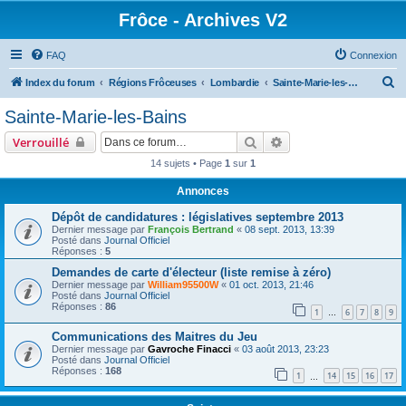
Frôce - Archives V2
FAQ
Connexion
R
Index du forum
Régions Frôceuses
Lombardie
Sainte-Marie-les-Bains
e
Sainte-Marie-les-Bains
c
Rechercher
Recherche avancée
Verrouillé
h
14 sujets • Page
1
sur
1
e
Annonces
r
c
Dépôt de candidatures : législatives septembre 2013
Dernier message par
François Bertrand
«
08 sept. 2013, 13:39
h
Posté dans
Journal Officiel
Réponses :
5
e
Demandes de carte d'électeur (liste remise à zéro)
r
Dernier message par
William95500W
«
01 oct. 2013, 21:46
Posté dans
Journal Officiel
Réponses :
86
1
6
7
8
9
…
Communications des Maitres du Jeu
Dernier message par
Gavroche Finacci
«
03 août 2013, 23:23
Posté dans
Journal Officiel
Réponses :
168
1
14
15
16
17
…