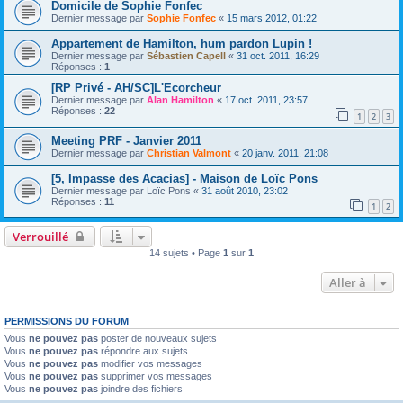
Domicile de Sophie Fonfec
Dernier message par
Sophie Fonfec
«
15 mars 2012, 01:22
Appartement de Hamilton, hum pardon Lupin !
Dernier message par
Sébastien Capell
«
31 oct. 2011, 16:29
Réponses :
1
[RP Privé - AH/SC]L'Ecorcheur
Dernier message par
Alan Hamilton
«
17 oct. 2011, 23:57
Réponses :
22
1
2
3
Meeting PRF - Janvier 2011
Dernier message par
Christian Valmont
«
20 janv. 2011, 21:08
[5, Impasse des Acacias] - Maison de Loïc Pons
Dernier message par
Loïc Pons
«
31 août 2010, 23:02
Réponses :
11
1
2
Verrouillé
14 sujets • Page
1
sur
1
Aller à
PERMISSIONS DU FORUM
Vous
ne pouvez pas
poster de nouveaux sujets
Vous
ne pouvez pas
répondre aux sujets
Vous
ne pouvez pas
modifier vos messages
Vous
ne pouvez pas
supprimer vos messages
Vous
ne pouvez pas
joindre des fichiers