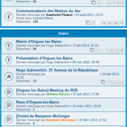
Réponses :
86
1
6
7
8
9
…
Communications des Maitres du Jeu
Dernier message par
Gavroche Finacci
«
03 août 2013, 23:23
Posté dans
Journal Officiel
Réponses :
168
1
14
15
16
17
…
Sujets
Mairie d'Orgues les Bains
Dernier message par
Hugo Salinovitch
«
17 juin 2013, 15:18
Réponses :
94
1
7
8
9
10
…
Présentation d'Orgues les Bains
Dernier message par
Hugo Salinovitch
«
05 nov. 2011, 00:45
Hugo Salinovitch. 27 Avenue de la République
Dernier message par
Stephanie Rousseau de Montredon
«
30 juin 2013,
21:21
Réponses :
33
1
2
3
4
[Orgues les Bains] Meeting du RSE
Dernier message par
Stefano Peruzzi
«
07 juin 2013, 17:06
Rues d'Orgues-les-Bains
Dernier message par
Hugo Salinovitch
«
14 mars 2013, 23:02
Réponses :
2
[Visite] de Benjamin McGregor
Dernier message par
Benjamin McGregor
«
21 févr. 2013, 17:52
Réponses :
8