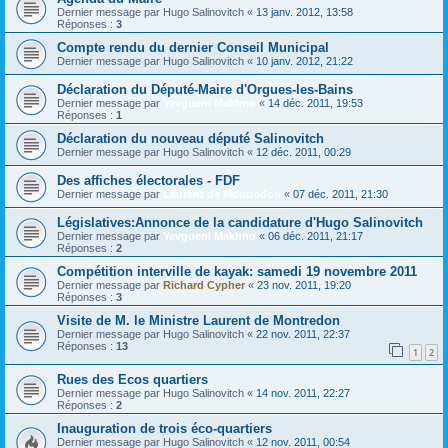
Dernier message par
Hugo Salinovitch
«
13 janv. 2012, 13:58
Réponses :
3
Compte rendu du dernier Conseil Municipal
Dernier message par
Hugo Salinovitch
«
10 janv. 2012, 21:22
Déclaration du Député-Maire d'Orgues-les-Bains
Dernier message par
Yevgueni Makhno
«
14 déc. 2011, 19:53
Réponses :
1
Déclaration du nouveau député Salinovitch
Dernier message par
Hugo Salinovitch
«
12 déc. 2011, 00:29
Des affiches électorales - FDF
Dernier message par
Laurent de Montredon
«
07 déc. 2011, 21:30
Législatives:Annonce de la candidature d'Hugo Salinovitch
Dernier message par
Yevgueni Makhno
«
06 déc. 2011, 21:17
Réponses :
2
Compétition interville de kayak: samedi 19 novembre 2011
Dernier message par
Richard Cypher
«
23 nov. 2011, 19:20
Réponses :
3
Visite de M. le Ministre Laurent de Montredon
Dernier message par
Hugo Salinovitch
«
22 nov. 2011, 22:37
Réponses :
13
1
2
Rues des Ecos quartiers
Dernier message par
Hugo Salinovitch
«
14 nov. 2011, 22:27
Réponses :
2
Inauguration de trois éco-quartiers
Dernier message par
Hugo Salinovitch
«
12 nov. 2011, 00:54