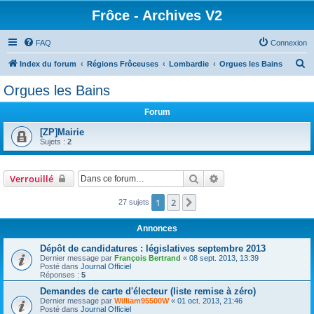
Frôce - Archives V2
FAQ
Connexion
R
Index du forum
Régions Frôceuses
Lombardie
Orgues les Bains
e
Orgues les Bains
c
Forum
h
e
[ZP]Mairie
Sujets :
2
r
c
Rechercher
Recherche avancée
Verrouillé
h
e
1
2
Suivante
27 sujets
r
Annonces
Dépôt de candidatures : législatives septembre 2013
Dernier message par
François Bertrand
«
08 sept. 2013, 13:39
Posté dans
Journal Officiel
Réponses :
5
Demandes de carte d'électeur (liste remise à zéro)
Dernier message par
William95500W
«
01 oct. 2013, 21:46
Posté dans
Journal Officiel