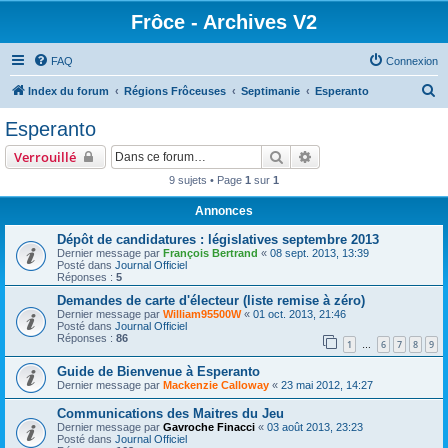
Frôce - Archives V2
FAQ
Connexion
R
Index du forum
Régions Frôceuses
Septimanie
Esperanto
e
Esperanto
c
Rechercher
Recherche avancée
Verrouillé
h
9 sujets • Page
1
sur
1
e
Annonces
r
c
Dépôt de candidatures : législatives septembre 2013
Dernier message par
François Bertrand
«
08 sept. 2013, 13:39
h
Posté dans
Journal Officiel
Réponses :
5
e
Demandes de carte d'électeur (liste remise à zéro)
r
Dernier message par
William95500W
«
01 oct. 2013, 21:46
Posté dans
Journal Officiel
Réponses :
86
1
6
7
8
9
…
Guide de Bienvenue à Esperanto
Dernier message par
Mackenzie Calloway
«
23 mai 2012, 14:27
Communications des Maitres du Jeu
Dernier message par
Gavroche Finacci
«
03 août 2013, 23:23
Posté dans
Journal Officiel