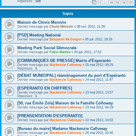
Réponses :
168
1
14
15
16
17
…
Sujets
Maison de Clovis Merovin
Dernier message par
Clovis Merovin
«
08 oct. 2012, 21:39
[PSD] Meeting National
Dernier message par
Benjamin McGregor
«
05 juil. 2012, 18:28
Meeting Parti Social Démocrate
Dernier message par
Fabio Martini
«
04 juil. 2012, 17:52
[COMMUNIQUÉS DE PRESSE] Mairie d'Esperanto
Dernier message par
Mackenzie Calloway
«
25 mai 2012, 09:29
Réponses :
1
[DÉBAT MUNICIPAL] réaménagement du port d’Espéranto
Dernier message par
Mackenzie Calloway
«
24 mai 2012, 11:47
[ESPERANTO EN CHIFFRES]
Dernier message par
Mackenzie Calloway
«
23 mai 2012, 13:57
Réponses :
1
[50, rue Émile Zola] Maison de la Famille Colloway
Dernier message par
Mackenzie Calloway
«
23 mai 2012, 06:29
[PRENSENTATION D'ESPERANTO]
Dernier message par
Mackenzie Calloway
«
22 mai 2012, 14:02
[Bureau du maire] Madame Mackenzie Calloway
Dernier message par
Mackenzie Calloway
«
20 mai 2012, 10:40