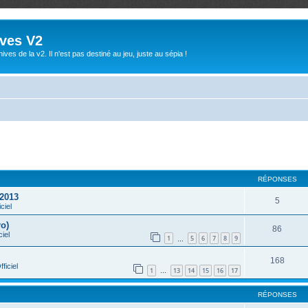
ives V2
ives de la v2. Il n'est pas destiné au jeu, juste au sépia !
che avancée
RÉPONSES
 2013
5
ciel
ro)
86
ciel
1
5
6
7
8
9
…
168
ficiel
1
13
14
15
16
17
…
RÉPONSES