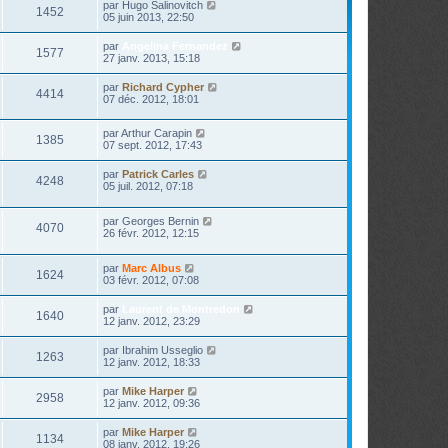
par
Hugo Salinovitch
1452
05 juin 2013, 22:50
par
Angelina Fernandez
1577
27 janv. 2013, 15:18
par
Richard Cypher
4414
07 déc. 2012, 18:01
par
Arthur Carapin
1385
07 sept. 2012, 17:43
par
Patrick Carles
4248
05 juil. 2012, 07:18
par
Georges Bernin
4070
26 févr. 2012, 12:15
par
Marc Albus
1624
03 févr. 2012, 07:08
par
Laurent de Montredon
1640
12 janv. 2012, 23:29
par
Ibrahim Usseglio
1263
12 janv. 2012, 18:33
par
Mike Harper
2958
12 janv. 2012, 09:36
par
Mike Harper
1134
08 janv. 2012, 19:26