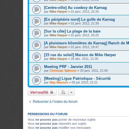
[Centre-ville] Au cowboy de Karnag
par
Mike Harper
»
01 janv. 2012, 22:20
[En périphérie nord] Le golfe de Karnag
par
Mike Harper
»
01 janv. 2012, 21:39
[Sur la côte] La plage de la baie
par
Mike Harper
»
01 janv. 2012, 20:25
[A pluisieurs kilomètres de Karnag] Ranch de M
par
Mike Harper
»
01 janv. 2012, 19:47
[15 rue du soleil] Maison de Mike Harper
par
Mike Harper
»
26 déc. 2011, 21:05
Meeting PRF - Janvier 2011
par
Christian Valmont
»
20 janv. 2011, 21:06
[Meeting] Ligue Patriotique - Sécurité
par
May Maxson
»
05 juil. 2010, 22:21
Verrouillé
Retourner à l’index du forum
PERMISSIONS DU FORUM
Vous
ne pouvez pas
poster de nouveaux sujets
Vous
ne pouvez pas
répondre aux sujets
Vous
ne pouvez pas
modifier vos messages