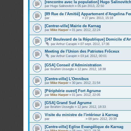
[rencontre avec la population] Hugo Salinovitc
par
Hugo Salinovitch
»
05 juin 2013, 22:50
[89 Rue de l'Amitié] Appartement d'Angelina F
par
Angelina Fernandez
»
27 janv. 2013, 15:18
[Centrer-ville] Mairie de Karnag
par
Mike Harper
»
01 janv. 2012, 22:24
[147 Boulevard de la République] Domicile d'Ar
par
Arthur Carapin
»
07 sept. 2012, 17:36
Meeting de l'Union des Patriotes Frôceux
par
Arthur Carapin
»
03 juil. 2012, 00:01
[GSA] Conseil d'Administration
par
Ibrahim Usseglio
»
12 janv. 2012, 18:38
[Centre-ville] L'Omnibus
par
Mike Harper
»
30 janv. 2012, 21:54
[Périphérie ouest] Fort Agrume
par
Mike Harper
»
01 janv. 2012, 22:05
[GSA] Grand Sud Agrume
par
Ibrahim Usseglio
»
12 janv. 2012, 18:33
Visite du ministre de l'intérieur à Karnag
par
Laurent de Montredon
»
08 janv. 2012, 20:39
[Centre-ville] Eglise Evangélique de Karnag
par
Mike Harper
»
08 janv. 2012, 19:26