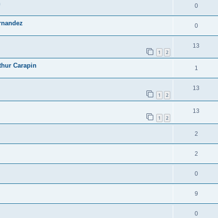
h
0
ernandez
0
13
1
2
thur Carapin
1
13
1
2
13
1
2
2
2
0
9
0