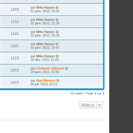
par
Mike Harper
1203
01 janv. 2012, 22:20
par
Mike Harper
1212
01 janv. 2012, 21:39
par
Mike Harper
1241
01 janv. 2012, 20:25
par
Mike Harper
1247
01 janv. 2012, 19:47
par
Mike Harper
1223
26 déc. 2011, 21:05
par
Christian Valmont
1072
20 janv. 2011, 21:06
par
May Maxson
1415
05 juil. 2010, 22:21
18 sujets • Page
1
sur
1
Aller à