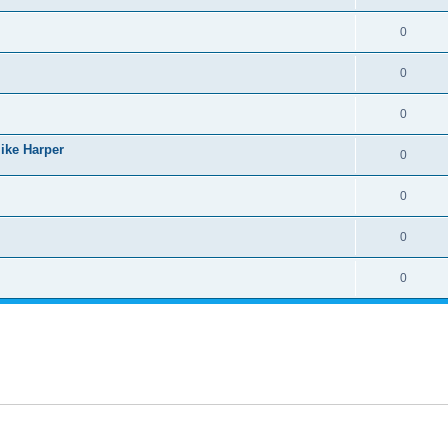
0
0
0
ike Harper
0
0
0
0