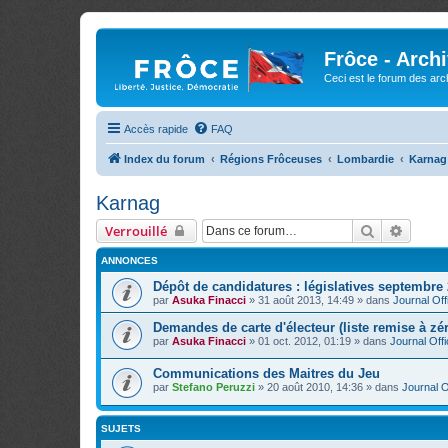
Frôce - Arch
Ceci est le forum des arch
Accès rapide
FAQ
Index du forum
Régions Frôceuses
Lombardie
Karnag
Karnag
Rechercher
Recher
Verrouillé
ANNONCES
Dépôt de candidatures : législatives septembre
par
Asuka Finacci
»
31 août 2013, 14:49
» dans
Journal Offi
Demandes de carte d'électeur (liste remise à zé
par
Asuka Finacci
»
01 oct. 2012, 01:19
» dans
Journal Offi
Communications des Maitres du Jeu
par
Stefano Peruzzi
»
20 août 2010, 14:36
» dans
Journal Of
SUJETS