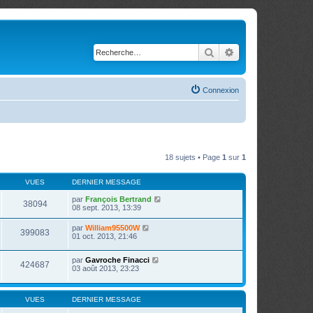
Rechercher
Recherche avancé
Connexion
18 sujets • Page
1
sur
1
VUES
DERNIER MESSAGE
par
François Bertrand
38094
08 sept. 2013, 13:39
par
William95500W
399083
01 oct. 2013, 21:46
par
Gavroche Finacci
424687
03 août 2013, 23:23
VUES
DERNIER MESSAGE