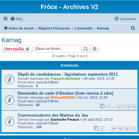
Frôce - Archives V2
FAQ
Connexion
R
Index du forum
Régions Frôceuses
Lombardie
Karnag
e
Karnag
c
Rechercher
Recherche avancée
Verrouillé
h
18 sujets • Page
1
sur
1
e
Annonces
r
c
Dépôt de candidatures : législatives septembre 2013
Dernier message par
François Bertrand
«
08 sept. 2013, 13:39
h
Posté dans
Journal Officiel
Réponses :
5
e
Demandes de carte d'électeur (liste remise à zéro)
r
Dernier message par
William95500W
«
01 oct. 2013, 21:46
Posté dans
Journal Officiel
Réponses :
86
1
6
7
8
9
…
Communications des Maitres du Jeu
Dernier message par
Gavroche Finacci
«
03 août 2013, 23:23
Posté dans
Journal Officiel
Réponses :
168
1
14
15
16
17
…