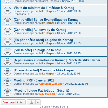
Dernier message par
Ibrahim Usseglio
«
12 janv. 2012, 18:33
Visite du ministre de l'intérieur à Karnag
Dernier message par
Mike Harper
«
12 janv. 2012, 09:36
Réponses :
9
[Centre-ville] Eglise Evangélique de Karnag
Dernier message par
Mike Harper
«
08 janv. 2012, 19:26
[Centre-ville] Au cowboy de Karnag
Dernier message par
Mike Harper
«
01 janv. 2012, 22:20
[En périphérie nord] Le golfe de Karnag
Dernier message par
Mike Harper
«
01 janv. 2012, 21:39
[Sur la côte] La plage de la baie
Dernier message par
Mike Harper
«
01 janv. 2012, 20:25
[A pluisieurs kilomètres de Karnag] Ranch de Mike Harper
Dernier message par
Mike Harper
«
01 janv. 2012, 19:47
[15 rue du soleil] Maison de Mike Harper
Dernier message par
Mike Harper
«
26 déc. 2011, 21:05
Meeting PRF - Janvier 2011
Dernier message par
Christian Valmont
«
20 janv. 2011, 21:06
[Meeting] Ligue Patriotique - Sécurité
Dernier message par
May Maxson
«
05 juil. 2010, 22:21
Verrouillé
18 sujets • Page
1
sur
1