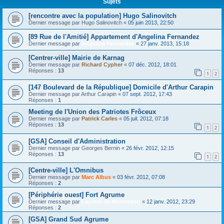
Sujets
[rencontre avec la population] Hugo Salinovitch
Dernier message par
Hugo Salinovitch
«
05 juin 2013, 22:50
[89 Rue de l'Amitié] Appartement d'Angelina Fernandez
Dernier message par
Angelina Fernandez
«
27 janv. 2013, 15:18
[Centrer-ville] Mairie de Karnag
Dernier message par
Richard Cypher
«
07 déc. 2012, 18:01
Réponses :
13
1
2
[147 Boulevard de la République] Domicile d'Arthur Carapin
Dernier message par
Arthur Carapin
«
07 sept. 2012, 17:43
Réponses :
1
Meeting de l'Union des Patriotes Frôceux
Dernier message par
Patrick Carles
«
05 juil. 2012, 07:18
Réponses :
13
1
2
[GSA] Conseil d'Administration
Dernier message par
Georges Bernin
«
26 févr. 2012, 12:15
Réponses :
13
1
2
[Centre-ville] L'Omnibus
Dernier message par
Marc Albus
«
03 févr. 2012, 07:08
Réponses :
2
[Périphérie ouest] Fort Agrume
Dernier message par
Laurent de Montredon
«
12 janv. 2012, 23:29
Réponses :
2
[GSA] Grand Sud Agrume