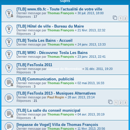
Sujets
[TLB] www.tlb.fc - Toute l'actualité de votre ville
Dernier message par
Thomas François
«
30 juil. 2013, 18:00
Réponses :
17
1
2
[TLB] Hôtel de ville - Bureau du Maire
Dernier message par
Thomas François
«
21 févr. 2013, 22:32
Réponses :
2
[TLB] Tosla Les Bains - Accueil
Dernier message par
Thomas François
«
24 janv. 2013, 13:33
[TLB] WIKI - Découvrez Tosla Les Bains
Dernier message par
Thomas François
«
23 janv. 2013, 22:41
[TLB] FesTosla 2011
Dernier message par
Laurent de Montredon
«
31 déc. 2011, 19:20
Réponses :
9
[TLB] Communication, publicité
Dernier message par
Thomas François
«
02 mai 2013, 16:33
Réponses :
3
[TLB] FesTosla 2013 - Musiques Alternatives
Dernier message par
Paul Rogin
«
28 avr. 2013, 23:14
Réponses :
21
1
2
3
[TLB] La salle du conseil municipal
Dernier message par
Thomas François
«
04 avr. 2013, 20:19
Réponses :
4
[Impasse de Vogel] Villa de Thomas François
Dernier message par
Thomas François
«
11 févr. 2013, 20:56