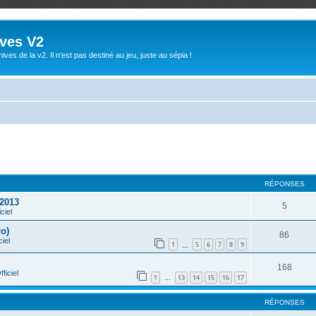
ives V2
ives de la v2. Il n'est pas destiné au jeu, juste au sépia !
che avancée
RÉPONSES
 2013
5
ciel
ro)
86
ciel
1
5
6
7
8
9
…
168
ficiel
1
13
14
15
16
17
…
RÉPONSES