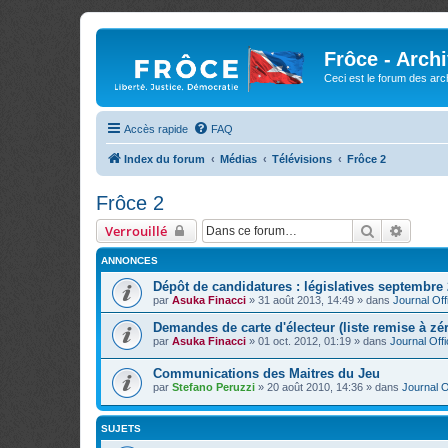
Frôce - Arch
Ceci est le forum des arch
Accès rapide
FAQ
Index du forum
Médias
Télévisions
Frôce 2
Frôce 2
Rechercher
Recher
Verrouillé
ANNONCES
Dépôt de candidatures : législatives septembre
par
Asuka Finacci
»
31 août 2013, 14:49
» dans
Journal Offi
Demandes de carte d'électeur (liste remise à zé
par
Asuka Finacci
»
01 oct. 2012, 01:19
» dans
Journal Offi
Communications des Maitres du Jeu
par
Stefano Peruzzi
»
20 août 2010, 14:36
» dans
Journal Of
SUJETS