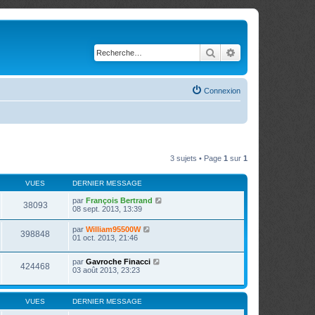
Rechercher
Recherche avancé
Connexion
3 sujets • Page
1
sur
1
VUES
DERNIER MESSAGE
par
François Bertrand
38093
08 sept. 2013, 13:39
par
William95500W
398848
01 oct. 2013, 21:46
par
Gavroche Finacci
424468
03 août 2013, 23:23
VUES
DERNIER MESSAGE