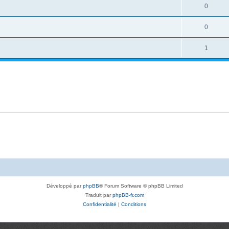
0
0
1
Développé par
phpBB
® Forum Software © phpBB Limited
Traduit par
phpBB-fr.com
Confidentialité
|
Conditions