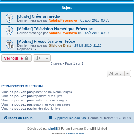
Sujets
[Guide] Créer un média
Dernier message par
Natalia Fevernova
«
01 août 2013, 00:33
[Médias] Télévision Numérique Frôceuse
Dernier message par
Natalia Fevernova
«
01 août 2013, 00:07
[Médias] Presse écrite en Frôce
Dernier message par
Silvio de Bratt
«
25 juil. 2013, 21:13
Réponses :
2
Verrouillé
3 sujets • Page
1
sur
1
Aller à
PERMISSIONS DU FORUM
Vous
ne pouvez pas
poster de nouveaux sujets
Vous
ne pouvez pas
répondre aux sujets
Vous
ne pouvez pas
modifier vos messages
Vous
ne pouvez pas
supprimer vos messages
Vous
ne pouvez pas
joindre des fichiers
Index du forum
Supprimer les cookies
Heures au format
UTC+01:00
Développé par
phpBB
® Forum Software © phpBB Limited
Traduit par
phpBB-fr.com