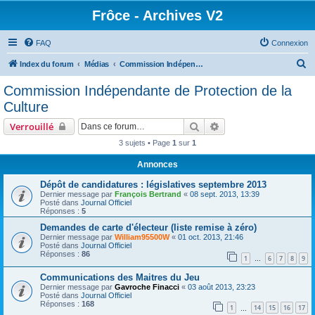
Frôce - Archives V2
FAQ
Connexion
R
Index du forum
Médias
Commission Indépendante de Protection de la Culture
e
Commission Indépendante de Protection de la
c
Culture
h
Rechercher
Recherche avancée
Verrouillé
e
3 sujets • Page
1
sur
1
r
Annonces
c
h
Dépôt de candidatures : législatives septembre 2013
Dernier message par
François Bertrand
«
08 sept. 2013, 13:39
e
Posté dans
Journal Officiel
Réponses :
5
r
Demandes de carte d'électeur (liste remise à zéro)
Dernier message par
William95500W
«
01 oct. 2013, 21:46
Posté dans
Journal Officiel
Réponses :
86
1
6
7
8
9
…
Communications des Maitres du Jeu
Dernier message par
Gavroche Finacci
«
03 août 2013, 23:23
Posté dans
Journal Officiel
Réponses :
168
1
14
15
16
17
…