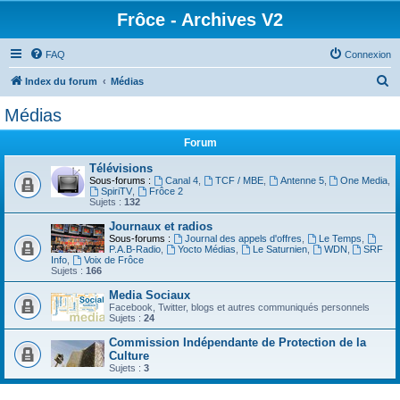
Frôce - Archives V2
FAQ
Connexion
R
Index du forum
Médias
e
Médias
c
Forum
h
e
Télévisions
Sous-forums :
Canal 4
,
TCF / MBE
,
Antenne 5
,
One Media
,
r
SpiriTV
,
Frôce 2
Sujets :
132
c
Journaux et radios
h
Sous-forums :
Journal des appels d'offres
,
Le Temps
,
P.A.B-Radio
,
Yocto Médias
,
Le Saturnien
,
WDN
,
SRF
e
Info
,
Voix de Frôce
Sujets :
166
r
Media Sociaux
Facebook, Twitter, blogs et autres communiqués personnels
Sujets :
24
Commission Indépendante de Protection de la
Culture
Sujets :
3