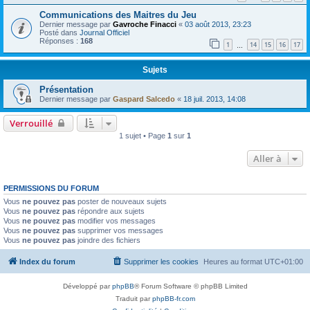
Communications des Maitres du Jeu
Dernier message par
Gavroche Finacci
«
03 août 2013, 23:23
Posté dans
Journal Officiel
Réponses :
168
1
14
15
16
17
…
Sujets
Présentation
Dernier message par
Gaspard Salcedo
«
18 juil. 2013, 14:08
Verrouillé
1 sujet • Page
1
sur
1
Aller à
PERMISSIONS DU FORUM
Vous
ne pouvez pas
poster de nouveaux sujets
Vous
ne pouvez pas
répondre aux sujets
Vous
ne pouvez pas
modifier vos messages
Vous
ne pouvez pas
supprimer vos messages
Vous
ne pouvez pas
joindre des fichiers
Index du forum
Supprimer les cookies
Heures au format
UTC+01:00
Développé par
phpBB
® Forum Software © phpBB Limited
Traduit par
phpBB-fr.com