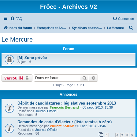
Frôce - Archives V2
FAQ
Connexion
R
Index du forum
Entreprises et Associations
Syndicats et associations
Le Mercure
e
Le Mercure
c
Forum
h
e
[M] Zone privée
Sujets :
6
r
c
Rechercher
Recherche avancée
Verrouillé
h
1 sujet • Page
1
sur
1
e
r
Annonces
Dépôt de candidatures : législatives septembre 2013
Dernier message par
François Bertrand
«
08 sept. 2013, 13:39
Posté dans
Journal Officiel
Réponses :
5
Demandes de carte d'électeur (liste remise à zéro)
Dernier message par
William95500W
«
01 oct. 2013, 21:46
Posté dans
Journal Officiel
Réponses :
86
1
6
7
8
9
…