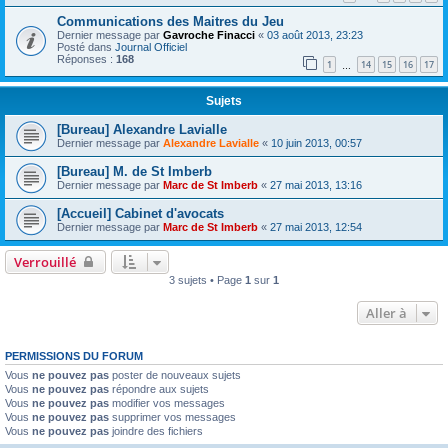
Communications des Maitres du Jeu
Dernier message par
Gavroche Finacci
«
03 août 2013, 23:23
Posté dans
Journal Officiel
Réponses :
168
1
14
15
16
17
…
Sujets
[Bureau] Alexandre Lavialle
Dernier message par
Alexandre Lavialle
«
10 juin 2013, 00:57
[Bureau] M. de St Imberb
Dernier message par
Marc de St Imberb
«
27 mai 2013, 13:16
[Accueil] Cabinet d'avocats
Dernier message par
Marc de St Imberb
«
27 mai 2013, 12:54
Verrouillé
3 sujets • Page
1
sur
1
Aller à
PERMISSIONS DU FORUM
Vous
ne pouvez pas
poster de nouveaux sujets
Vous
ne pouvez pas
répondre aux sujets
Vous
ne pouvez pas
modifier vos messages
Vous
ne pouvez pas
supprimer vos messages
Vous
ne pouvez pas
joindre des fichiers