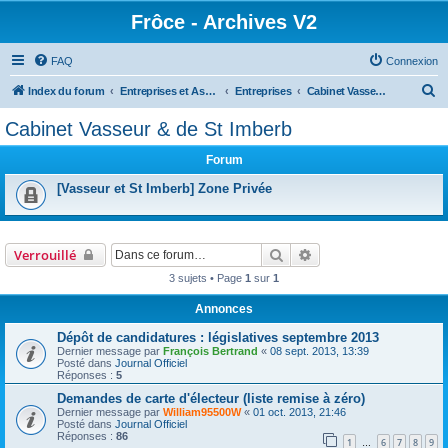
Frôce - Archives V2
FAQ
Connexion
R
Index du forum
Entreprises et Associations
Entreprises
Cabinet Vasseur & de St Imberb
e
Cabinet Vasseur & de St Imberb
c
Forum
h
e
[Vasseur et St Imberb] Zone Privée
r
c
Rechercher
Recherche avancée
Verrouillé
h
3 sujets • Page
1
sur
1
e
r
Annonces
Dépôt de candidatures : législatives septembre 2013
Dernier message par
François Bertrand
«
08 sept. 2013, 13:39
Posté dans
Journal Officiel
Réponses :
5
Demandes de carte d'électeur (liste remise à zéro)
Dernier message par
William95500W
«
01 oct. 2013, 21:46
Posté dans
Journal Officiel
Réponses :
86
1
6
7
8
9
…