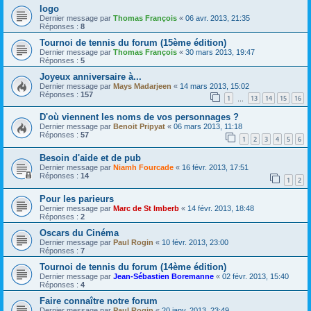
logo
Dernier message par
Thomas François
«
06 avr. 2013, 21:35
Réponses :
8
Tournoi de tennis du forum (15ème édition)
Dernier message par
Thomas François
«
30 mars 2013, 19:47
Réponses :
5
Joyeux anniversaire à...
Dernier message par
Mays Madarjeen
«
14 mars 2013, 15:02
Réponses :
157
1
13
14
15
16
…
D'où viennent les noms de vos personnages ?
Dernier message par
Benoit Pripyat
«
06 mars 2013, 11:18
Réponses :
57
1
2
3
4
5
6
Besoin d'aide et de pub
Dernier message par
Niamh Fourcade
«
16 févr. 2013, 17:51
Réponses :
14
1
2
Pour les parieurs
Dernier message par
Marc de St Imberb
«
14 févr. 2013, 18:48
Réponses :
2
Oscars du Cinéma
Dernier message par
Paul Rogin
«
10 févr. 2013, 23:00
Réponses :
7
Tournoi de tennis du forum (14ème édition)
Dernier message par
Jean-Sébastien Boremanne
«
02 févr. 2013, 15:40
Réponses :
4
Faire connaître notre forum
Dernier message par
Paul Rogin
«
20 janv. 2013, 23:49