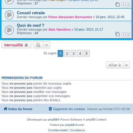
Réponses :
17
1
2
Conseil retraite
Dernier message par
Pierre-Alexandre Bonnardot
«
19 janv. 2013, 22:45
Quoi de neuf ?
Dernier message par
Alan Hamilton
«
10 janv. 2013, 21:17
Réponses :
14
1
2
Verrouillé
1
2
3
4
Suivante
81 sujets
Aller à
PERMISSIONS DU FORUM
Vous
ne pouvez pas
poster de nouveaux sujets
Vous
ne pouvez pas
répondre aux sujets
Vous
ne pouvez pas
modifier vos messages
Vous
ne pouvez pas
supprimer vos messages
Vous
ne pouvez pas
joindre des fichiers
Index du forum
Supprimer les cookies
Heures au format
UTC+01:00
Développé par
phpBB
® Forum Software © phpBB Limited
Traduit par
phpBB-fr.com
Confidentialité
|
Conditions