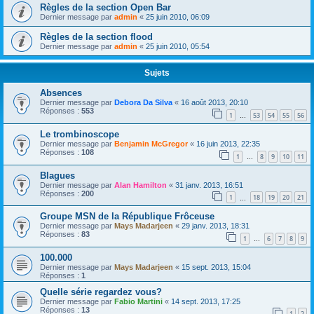
Règles de la section Open Bar
Dernier message par
admin
«
25 juin 2010, 06:09
Règles de la section flood
Dernier message par
admin
«
25 juin 2010, 05:54
Sujets
Absences
Dernier message par
Debora Da Silva
«
16 août 2013, 20:10
Réponses :
553
1
53
54
55
56
…
Le trombinoscope
Dernier message par
Benjamin McGregor
«
16 juin 2013, 22:35
Réponses :
108
1
8
9
10
11
…
Blagues
Dernier message par
Alan Hamilton
«
31 janv. 2013, 16:51
Réponses :
200
1
18
19
20
21
…
Groupe MSN de la République Frôceuse
Dernier message par
Mays Madarjeen
«
29 janv. 2013, 18:31
Réponses :
83
1
6
7
8
9
…
100.000
Dernier message par
Mays Madarjeen
«
15 sept. 2013, 15:04
Réponses :
1
Quelle série regardez vous?
Dernier message par
Fabio Martini
«
14 sept. 2013, 17:25
Réponses :
13
1
2