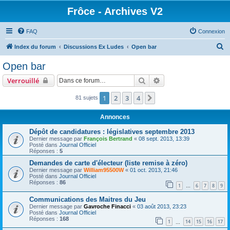
Frôce - Archives V2
FAQ
Connexion
R
Index du forum
Discussions Ex Ludes
Open bar
e
Open bar
c
Rechercher
Recherche avancée
Verrouillé
h
e
1
2
3
4
Suivante
81 sujets
r
Annonces
c
Dépôt de candidatures : législatives septembre 2013
h
Dernier message par
François Bertrand
«
08 sept. 2013, 13:39
Posté dans
Journal Officiel
e
Réponses :
5
r
Demandes de carte d'électeur (liste remise à zéro)
Dernier message par
William95500W
«
01 oct. 2013, 21:46
Posté dans
Journal Officiel
Réponses :
86
1
6
7
8
9
…
Communications des Maitres du Jeu
Dernier message par
Gavroche Finacci
«
03 août 2013, 23:23
Posté dans
Journal Officiel
Réponses :
168
1
14
15
16
17
…