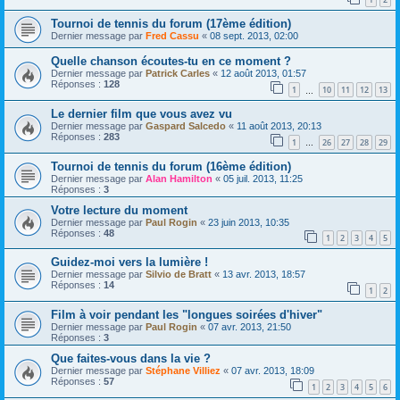
Tournoi de tennis du forum (17ème édition)
Dernier message par
Fred Cassu
«
08 sept. 2013, 02:00
Quelle chanson écoutes-tu en ce moment ?
Dernier message par
Patrick Carles
«
12 août 2013, 01:57
Réponses :
128
1
10
11
12
13
…
Le dernier film que vous avez vu
Dernier message par
Gaspard Salcedo
«
11 août 2013, 20:13
Réponses :
283
1
26
27
28
29
…
Tournoi de tennis du forum (16ème édition)
Dernier message par
Alan Hamilton
«
05 juil. 2013, 11:25
Réponses :
3
Votre lecture du moment
Dernier message par
Paul Rogin
«
23 juin 2013, 10:35
Réponses :
48
1
2
3
4
5
Guidez-moi vers la lumière !
Dernier message par
Silvio de Bratt
«
13 avr. 2013, 18:57
Réponses :
14
1
2
Film à voir pendant les "longues soirées d'hiver"
Dernier message par
Paul Rogin
«
07 avr. 2013, 21:50
Réponses :
3
Que faites-vous dans la vie ?
Dernier message par
Stéphane Villiez
«
07 avr. 2013, 18:09
Réponses :
57
1
2
3
4
5
6