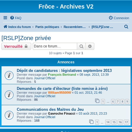
Frôce - Archives V2
FAQ
Connexion
R
Index du forum
Partis politiques
Rassemblement pour la Solidarité la Liberté & le Progrès
[RSLP]Zone privée
e
[RSLP]Zone privée
c
Rechercher
Recherche avancée
Verrouillé
h
10 sujets • Page
1
sur
1
e
Annonces
r
c
Dépôt de candidatures : législatives septembre 2013
Dernier message par
François Bertrand
«
08 sept. 2013, 13:39
h
Posté dans
Journal Officiel
Réponses :
5
e
Demandes de carte d'électeur (liste remise à zéro)
r
Dernier message par
William95500W
«
01 oct. 2013, 21:46
Posté dans
Journal Officiel
Réponses :
86
1
6
7
8
9
…
Communications des Maitres du Jeu
Dernier message par
Gavroche Finacci
«
03 août 2013, 23:23
Posté dans
Journal Officiel
Réponses :
168
1
14
15
16
17
…