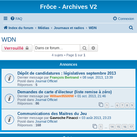
Frôce - Archives V2
FAQ
Connexion
R
Index du forum
Médias
Journaux et radios
WDN
e
WDN
c
Rechercher
Recherche avancée
Verrouillé
h
4 sujets • Page
1
sur
1
e
Annonces
r
c
Dépôt de candidatures : législatives septembre 2013
Dernier message par
François Bertrand
«
08 sept. 2013, 13:39
h
Posté dans
Journal Officiel
Réponses :
5
e
Demandes de carte d'électeur (liste remise à zéro)
r
Dernier message par
William95500W
«
01 oct. 2013, 21:46
Posté dans
Journal Officiel
Réponses :
86
1
6
7
8
9
…
Communications des Maitres du Jeu
Dernier message par
Gavroche Finacci
«
03 août 2013, 23:23
Posté dans
Journal Officiel
Réponses :
168
1
14
15
16
17
…