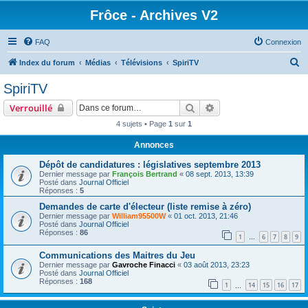
Frôce - Archives V2
FAQ
Connexion
R
Index du forum
Médias
Télévisions
SpiriTV
e
SpiriTV
c
Rechercher
Recherche avancée
Verrouillé
h
4 sujets • Page
1
sur
1
e
Annonces
r
c
Dépôt de candidatures : législatives septembre 2013
Dernier message par
François Bertrand
«
08 sept. 2013, 13:39
h
Posté dans
Journal Officiel
Réponses :
5
e
Demandes de carte d'électeur (liste remise à zéro)
r
Dernier message par
William95500W
«
01 oct. 2013, 21:46
Posté dans
Journal Officiel
Réponses :
86
1
6
7
8
9
…
Communications des Maitres du Jeu
Dernier message par
Gavroche Finacci
«
03 août 2013, 23:23
Posté dans
Journal Officiel
Réponses :
168
1
14
15
16
17
…