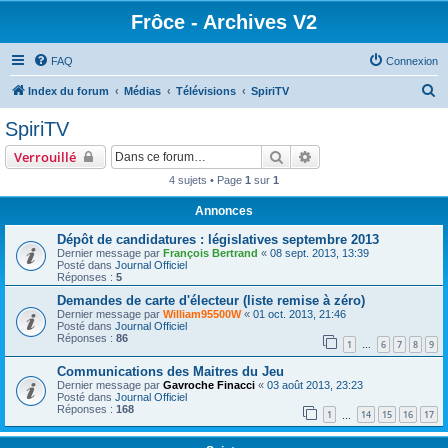
Frôce - Archives V2
FAQ
Connexion
R
Index du forum
Médias
Télévisions
SpiriTV
e
SpiriTV
c
Rechercher
Recherche avancée
Verrouillé
h
4 sujets • Page
1
sur
1
e
Annonces
r
c
Dépôt de candidatures : législatives septembre 2013
Dernier message par
François Bertrand
«
08 sept. 2013, 13:39
h
Posté dans
Journal Officiel
Réponses :
5
e
Demandes de carte d'électeur (liste remise à zéro)
r
Dernier message par
William95500W
«
01 oct. 2013, 21:46
Posté dans
Journal Officiel
Réponses :
86
1
6
7
8
9
…
Communications des Maitres du Jeu
Dernier message par
Gavroche Finacci
«
03 août 2013, 23:23
Posté dans
Journal Officiel
Réponses :
168
1
14
15
16
17
…