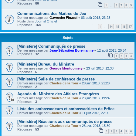
Réponses :
86
1
6
7
8
9
…
Communications des Maitres du Jeu
Dernier message par
Gavroche Finacci
«
03 août 2013, 23:23
Posté dans
Journal Officiel
Réponses :
168
1
14
15
16
17
…
Sujets
[Ministère] Communiqués de presse
Dernier message par
Jean-Sébastien Boremanne
«
12 août 2013, 20:54
Réponses :
32
1
2
3
4
[Ministère] Bureau du Ministre
Dernier message par
George Montgomery
«
23 juil. 2013, 12:38
Réponses :
6
[Ministère] Salle de conférence de presse
Dernier message par
Charles de la Tour
«
28 juin 2013, 21:20
Réponses :
2
Agenda du Ministre des Affaires Etrangères
Dernier message par
Charles de la Tour
«
23 juin 2013, 19:24
Réponses :
3
Liste des ambassadeurs et ambassadrices de Frôce
Dernier message par
Charles de la Tour
«
11 juin 2013, 22:00
[Ministère] Réactions aux communiqués de presse
Dernier message par
Charles de la Tour
«
28 avr. 2013, 15:30
Réponses :
53
1
2
3
4
5
6