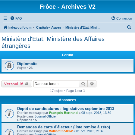
Frôce - Archives V2
FAQ
Connexion
R
Index du forum
Capitale - Aspen
Ministère d'Etat, Ministère des Affaires étrangères
e
Ministère d'Etat, Ministère des Affaires
c
étrangères
h
Forum
e
Diplomatie
r
Sujets :
26
c
h
Rechercher
Recherche avancée
Verrouillé
e
17 sujets • Page
1
sur
1
r
Annonces
Dépôt de candidatures : législatives septembre 2013
Dernier message par
François Bertrand
«
08 sept. 2013, 13:39
Posté dans
Journal Officiel
Réponses :
5
Demandes de carte d'électeur (liste remise à zéro)
Dernier message par
William95500W
«
01 oct. 2013, 21:46
Posté dans
Journal Officiel