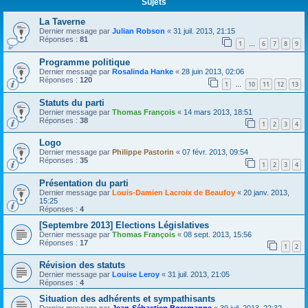
Sujets
La Taverne
Dernier message par
Julian Robson
«
31 juil. 2013, 21:15
Réponses :
81
1
6
7
8
9
…
Programme politique
Dernier message par
Rosalinda Hanke
«
28 juin 2013, 02:06
Réponses :
120
1
10
11
12
13
…
Statuts du parti
Dernier message par
Thomas François
«
14 mars 2013, 18:51
Réponses :
38
1
2
3
4
Logo
Dernier message par
Philippe Pastorin
«
07 févr. 2013, 09:54
Réponses :
35
1
2
3
4
Présentation du parti
Dernier message par
Louis-Damien Lacroix de Beaufoy
«
20 janv. 2013,
15:25
Réponses :
4
[Septembre 2013] Elections Législatives
Dernier message par
Thomas François
«
08 sept. 2013, 15:56
Réponses :
17
1
2
Révision des statuts
Dernier message par
Louise Leroy
«
31 juil. 2013, 21:05
Réponses :
4
Situation des adhérents et sympathisants