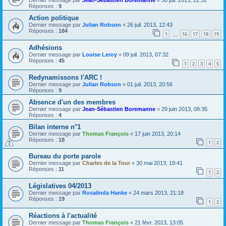
Dernier message par
Jean-Sébastien Boremanne
«
30 juil. 2013, 22:32
Réponses :
9
Action politique
Dernier message par
Julian Robson
«
26 juil. 2013, 12:43
Réponses :
184
1
16
17
18
19
…
Adhésions
Dernier message par
Louise Leroy
«
09 juil. 2013, 07:32
Réponses :
45
1
2
3
4
5
Redynamissons l'ARC !
Dernier message par
Julian Robson
«
01 juil. 2013, 20:56
Réponses :
9
Absence d'un des membres
Dernier message par
Jean-Sébastien Boremanne
«
29 juin 2013, 08:35
Réponses :
4
Bilan interne n°1
Dernier message par
Thomas François
«
17 juin 2013, 20:14
Réponses :
18
1
2
Bureau du porte parole
Dernier message par
Charles de la Tour
«
30 mai 2013, 19:41
Réponses :
11
1
2
Législatives 04/2013
Dernier message par
Rosalinda Hanke
«
24 mars 2013, 21:18
Réponses :
19
1
2
Réactions à l'actualité
Dernier message par
Thomas François
«
21 févr. 2013, 13:05