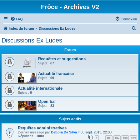
Frôce - Archives V2
FAQ
Connexion
R
Index du forum
Discussions Ex Ludes
e
Discussions Ex Ludes
c
Forum
h
e
Requêtes et suggestions
Sujets :
67
r
Actualité française
c
Sujets :
59
h
Actualité internationale
e
Sujets :
6
r
Open bar
Sujets :
83
Sujets actifs
Requêtes administratives
Dernier message par
Debora Da Silva
«
05 sept. 2013, 22:08
Réponses :
1080
1
106
107
108
109
…