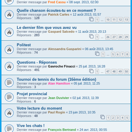
Dernier message par
Fred Cassu
«
08 sept. 2013, 02:00
Quelle chanson écoutes-tu en ce moment ?
Dernier message par
Patrick Carles
«
12 août 2013, 01:57
Réponses :
128
1
10
11
12
13
…
Le dernier film que vous avez vu
Dernier message par
Gaspard Salcedo
«
11 août 2013, 20:13
Réponses :
283
1
26
27
28
29
…
Politest
Dernier message par
Alessandra Gasparini
«
06 août 2013, 13:45
Réponses :
74
1
5
6
7
8
…
Questions - Réponses
Dernier message par
Gavroche Finacci
«
25 juil. 2013, 16:28
Réponses :
491
1
47
48
49
50
…
Tournoi de tennis du forum (16ème édition)
Dernier message par
Alan Hamilton
«
05 juil. 2013, 11:25
Réponses :
3
Projet provincial
Dernier message par
Jean Duvivier
«
02 juil. 2013, 11:39
Réponses :
6
Votre lecture du moment
Dernier message par
Paul Rogin
«
23 juin 2013, 10:35
Réponses :
48
1
2
3
4
5
Vive les chats !
Dernier message par
François Bertrand
«
24 avr. 2013, 00:55