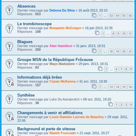
Absences
Dernier message par
Debora Da Silva
«
16 août 2013, 20:10
Réponses :
553
1
53
54
55
56
…
Le trombinoscope
Dernier message par
Benjamin McGregor
«
16 juin 2013, 22:35
Réponses :
108
1
8
9
10
11
…
Blagues
Dernier message par
Alan Hamilton
«
31 janv. 2013, 16:51
Réponses :
200
1
18
19
20
21
…
Groupe MSN de la République Frôceuse
Dernier message par
Mays Madarjeen
«
29 janv. 2013, 18:31
Réponses :
83
1
6
7
8
9
…
Informations déjà tirées
Dernier message par
Ciaran McKenna
«
31 oct. 2011, 19:30
Réponses :
157
1
13
14
15
16
…
Synthèse
Dernier message par
Luke De Askalovitch
«
06 oct. 2011, 19:20
Réponses :
38
1
2
3
4
Changements à venir et affiliations
Dernier message par
Louis-Damien Lacroix de Beaufoy
«
29 sept. 2011,
22:06
Background et perte de vitesse
Dernier message par
Niamh Fourcade
«
21 sept. 2011, 20:27