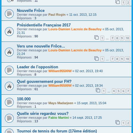
Réponses :
11
1
2
Nouvelle Frôce
Dernier message par
Paul Rogin
«
11 oct. 2013, 12:15
Réponses :
3
Présidentielle Française 2017
Dernier message par
Louis-Damien Lacroix de Beaufoy
«
05 oct. 2013,
21:31
Réponses :
90
1
7
8
9
10
…
Vers une nouvelle Frôce...
Dernier message par
Louis-Damien Lacroix de Beaufoy
«
05 oct. 2013,
21:24
Réponses :
94
1
7
8
9
10
…
Leader de l'opposition
Dernier message par
William95500W
«
02 oct. 2013, 19:40
Réponses :
8
Quel gouvernement pour FH?
Dernier message par
William95500W
«
02 oct. 2013, 19:34
Réponses :
61
1
4
5
6
7
…
100.000
Dernier message par
Mays Madarjeen
«
15 sept. 2013, 15:04
Réponses :
1
Quelle série regardez vous?
Dernier message par
Fabio Martini
«
14 sept. 2013, 17:25
Réponses :
13
1
2
Tournoi de tennis du forum (17ème édition)