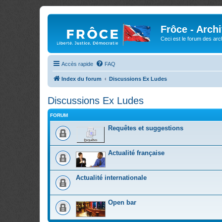
Frôce - Arch
Ceci est le forum des arch
Accès rapide
FAQ
Index du forum
Discussions Ex Ludes
Discussions Ex Ludes
FORUM
Requêtes et suggestions
Actualité française
Actualité internationale
Open bar