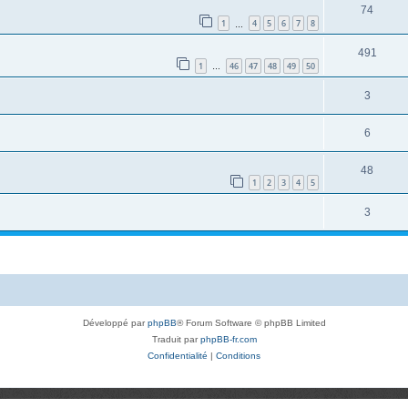
74
1
4
5
6
7
8
…
491
1
46
47
48
49
50
…
3
6
48
1
2
3
4
5
3
Développé par
phpBB
® Forum Software © phpBB Limited
Traduit par
phpBB-fr.com
Confidentialité
|
Conditions