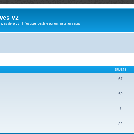
ives V2
ives de la v2. Il n'est pas destiné au jeu, juste au sépia !
SUJETS
67
59
6
83