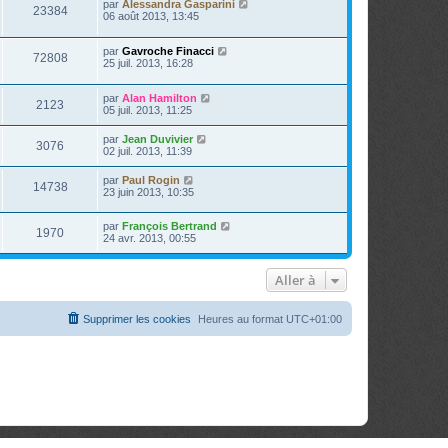
par
Alessandra Gasparini
23384
06 août 2013, 13:45
par
Gavroche Finacci
72808
25 juil. 2013, 16:28
par
Alan Hamilton
2123
05 juil. 2013, 11:25
par
Jean Duvivier
3076
02 juil. 2013, 11:39
par
Paul Rogin
14738
23 juin 2013, 10:35
par
François Bertrand
1970
24 avr. 2013, 00:55
Aller à
Supprimer les cookies
Heures au format
UTC+01:00