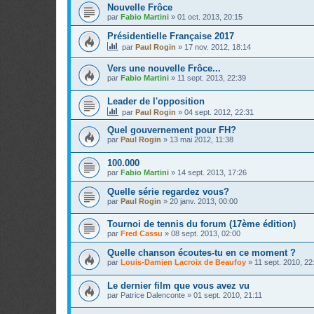
Nouvelle Frôce
par
Fabio Martini
»
01 oct. 2013, 20:15
Présidentielle Française 2017
par
Paul Rogin
»
17 nov. 2012, 18:14
Vers une nouvelle Frôce...
par
Fabio Martini
»
11 sept. 2013, 22:39
Leader de l'opposition
par
Paul Rogin
»
04 sept. 2012, 22:31
Quel gouvernement pour FH?
par
Paul Rogin
»
13 mai 2012, 11:38
100.000
par
Fabio Martini
»
14 sept. 2013, 17:26
Quelle série regardez vous?
par
Paul Rogin
»
20 janv. 2013, 00:00
Tournoi de tennis du forum (17ème édition)
par
Fred Cassu
»
08 sept. 2013, 02:00
Quelle chanson écoutes-tu en ce moment ?
par
Louis-Damien Lacroix de Beaufoy
»
11 sept. 2010, 22
Le dernier film que vous avez vu
par
Patrice Dalenconte
»
01 sept. 2010, 21:11