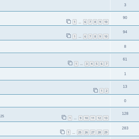
3
90
1
6
7
8
9
10
…
94
1
6
7
8
9
10
…
8
61
1
3
4
5
6
7
…
1
13
1
2
0
128
:25
1
9
10
11
12
13
…
283
1
25
26
27
28
29
…