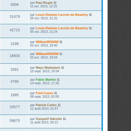
par
Paul Rogin
5006
11 oct. 2013, 12:15
par
Louis-Damien Lacroix de Beaufoy
31479
05 oct. 2013, 21:31
par
Louis-Damien Lacroix de Beaufoy
42715
05 oct. 2013, 21:24
par
William95500W
3199
02 oct. 2013, 19:40
par
William95500W
18930
02 oct. 2013, 19:34
par
Mays Madarjeen
3391
15 sept. 2013, 15:04
par
Fabio Martini
4790
14 sept. 2013, 17:25
par
Fred Cassu
1995
08 sept. 2013, 02:00
par
Patrick Carles
33577
12 août 2013, 01:57
par
Gaspard Salcedo
59675
11 août 2013, 20:13