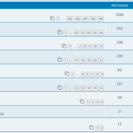
RÉPONSES
1080
1
105
106
107
108
109
…
553
1
52
53
54
55
56
…
108
1
7
8
9
10
11
…
200
1
17
18
19
20
21
…
83
1
5
6
7
8
9
…
157
1
12
13
14
15
16
…
38
1
2
3
4
0
:06
11
1
2