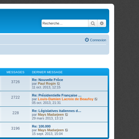
Rechercher
Recherche avancé
Connexion
MESSAGES
DERNIER MESSAGE
Re: Nouvelle Frôce
3726
V
par
Paul Rogin
o
11 oct. 2013, 12:15
i
r
Re: Présidentielle Française …
2722
l
V
par
Louis-Damien Lacroix de Beaufoy
e
o
05 oct. 2013, 21:31
d
i
e
r
Re: Législatives italiennes d…
228
r
l
V
par
Mays Madarjeen
n
e
o
29 mars 2013, 13:13
i
d
i
e
e
r
Re: 100.000
r
3196
r
l
V
par
Mays Madarjeen
m
n
e
o
15 sept. 2013, 15:04
e
i
d
i
s