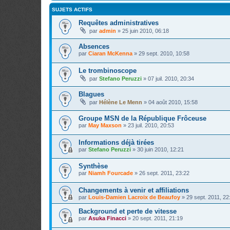
SUJETS ACTIFS
Requêtes administratives
par
admin
»
25 juin 2010, 06:18
Absences
par
Ciaran McKenna
»
29 sept. 2010, 10:58
Le trombinoscope
par
Stefano Peruzzi
»
07 juil. 2010, 20:34
Blagues
par
Hélène Le Menn
»
04 août 2010, 15:58
Groupe MSN de la République Frôceuse
par
May Maxson
»
23 juil. 2010, 20:53
Informations déjà tirées
par
Stefano Peruzzi
»
30 juin 2010, 12:21
Synthèse
par
Niamh Fourcade
»
26 sept. 2011, 23:22
Changements à venir et affiliations
par
Louis-Damien Lacroix de Beaufoy
»
29 sept. 2011, 22
Background et perte de vitesse
par
Asuka Finacci
»
20 sept. 2011, 21:19