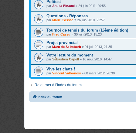
Politest
par
Asuka Finacci
»
24 juin 2011, 20:55
Questions - Réponses
par
Marie Cossac
»
26 juin 2010, 22:57
Tournoi de tennis du forum (16ème édition)
par
Fred Cassu
»
30 juin 2013, 15:23
Projet provincial
par
Marc de St Imberb
»
01 juil. 2013, 21:35
Votre lecture du moment
par
Sébastien Capell
»
10 août 2010, 14:47
Vive les chats !
par
Vincent Valbonesi
»
08 mars 2012, 20:30
Retourner à l’index du forum
Index du forum