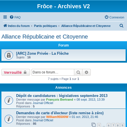
Frôce - Archives V2
FAQ
Connexion
R
Index du forum
Partis politiques
Alliance Républicaine et Citoyenne
e
Alliance Républicaine et Citoyenne
c
Forum
h
e
[ARC] Zone Privée - La Flèche
Sujets :
16
r
c
Rechercher
Recherche avancée
Verrouillé
h
7 sujets • Page
1
sur
1
e
r
Annonces
Dépôt de candidatures : législatives septembre 2013
Dernier message par
François Bertrand
«
08 sept. 2013, 13:39
Posté dans
Journal Officiel
Réponses :
5
Demandes de carte d'électeur (liste remise à zéro)
Dernier message par
William95500W
«
01 oct. 2013, 21:46
Posté dans
Journal Officiel
Réponses :
86
1
6
7
8
9
…