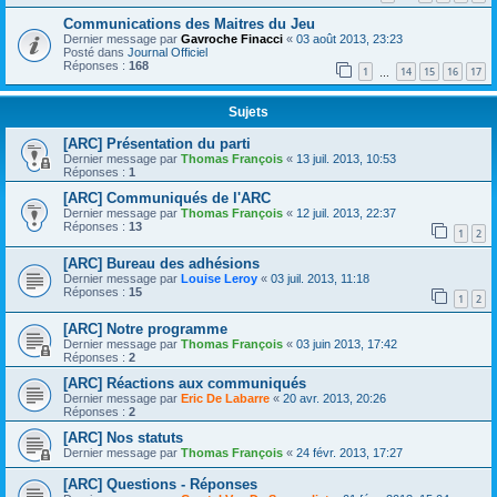
Communications des Maitres du Jeu
Dernier message par
Gavroche Finacci
«
03 août 2013, 23:23
Posté dans
Journal Officiel
Réponses :
168
1
14
15
16
17
…
Sujets
[ARC] Présentation du parti
Dernier message par
Thomas François
«
13 juil. 2013, 10:53
Réponses :
1
[ARC] Communiqués de l'ARC
Dernier message par
Thomas François
«
12 juil. 2013, 22:37
Réponses :
13
1
2
[ARC] Bureau des adhésions
Dernier message par
Louise Leroy
«
03 juil. 2013, 11:18
Réponses :
15
1
2
[ARC] Notre programme
Dernier message par
Thomas François
«
03 juin 2013, 17:42
Réponses :
2
[ARC] Réactions aux communiqués
Dernier message par
Eric De Labarre
«
20 avr. 2013, 20:26
Réponses :
2
[ARC] Nos statuts
Dernier message par
Thomas François
«
24 févr. 2013, 17:27
[ARC] Questions - Réponses