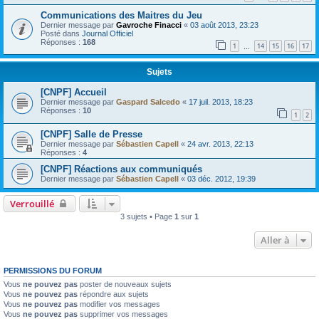
Communications des Maitres du Jeu
Dernier message par
Gavroche Finacci
«
03 août 2013, 23:23
Posté dans
Journal Officiel
Réponses :
168
1
14
15
16
17
…
Sujets
[CNPF] Accueil
Dernier message par
Gaspard Salcedo
«
17 juil. 2013, 18:23
Réponses :
10
1
2
[CNPF] Salle de Presse
Dernier message par
Sébastien Capell
«
24 avr. 2013, 22:13
Réponses :
4
[CNPF] Réactions aux communiqués
Dernier message par
Sébastien Capell
«
03 déc. 2012, 19:39
Verrouillé
3 sujets • Page
1
sur
1
Aller à
PERMISSIONS DU FORUM
Vous
ne pouvez pas
poster de nouveaux sujets
Vous
ne pouvez pas
répondre aux sujets
Vous
ne pouvez pas
modifier vos messages
Vous
ne pouvez pas
supprimer vos messages