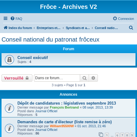
Frôce - Archives V2
FAQ
Connexion
R
Index du forum
Entreprises et Associations
Syndicats et associations
Conseil national du patronat frôceux
e
Conseil national du patronat frôceux
c
Forum
h
e
Conseil exécutif
Sujets :
4
r
c
Rechercher
Recherche avancée
Verrouillé
h
3 sujets • Page
1
sur
1
e
r
Annonces
Dépôt de candidatures : législatives septembre 2013
Dernier message par
François Bertrand
«
08 sept. 2013, 13:39
Posté dans
Journal Officiel
Réponses :
5
Demandes de carte d'électeur (liste remise à zéro)
Dernier message par
William95500W
«
01 oct. 2013, 21:46
Posté dans
Journal Officiel
Réponses :
86
1
6
7
8
9
…