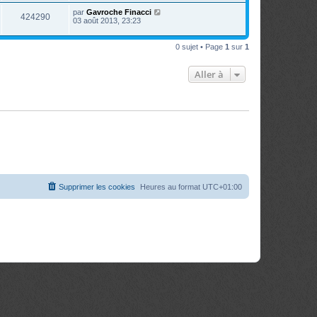
par
Gavroche Finacci
424290
03 août 2013, 23:23
0 sujet • Page
1
sur
1
Aller à
Supprimer les cookies
Heures au format
UTC+01:00