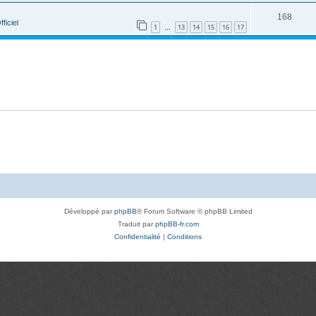
168
ficiel
1
13
14
15
16
17
…
Développé par
phpBB
® Forum Software © phpBB Limited
Traduit par
phpBB-fr.com
Confidentialité
|
Conditions