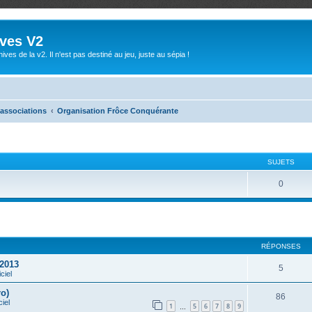
ives V2
ives de la v2. Il n'est pas destiné au jeu, juste au sépia !
 associations
Organisation Frôce Conquérante
SUJETS
0
che avancée
RÉPONSES
 2013
5
ciel
ro)
86
ciel
1
5
6
7
8
9
…