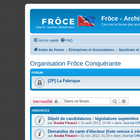
Frôce - Arch
Ceci est le forum des arch
Accès rapide
FAQ
Index du forum
Entreprises et Associations
Syndicats et
Organisation Frôce Conquérante
FORUM
[ZP] La Fabrique
Rechercher
Recher
Verrouillé
ANNONCES
Dépôt de candidatures : législatives septembre
par
Asuka Finacci
»
31 août 2013, 14:49
» dans
Journal Offi
Demandes de carte d'électeur (liste remise à zé
par
Asuka Finacci
»
01 oct. 2012, 01:19
» dans
Journal Offi