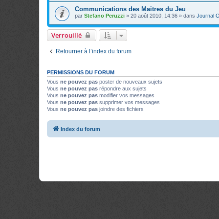
Communications des Maitres du Jeu
par
Stefano Peruzzi
»
20 août 2010, 14:36
» dans
Journal Of
Verrouillé
Retourner à l’index du forum
PERMISSIONS DU FORUM
Vous
ne pouvez pas
poster de nouveaux sujets
Vous
ne pouvez pas
répondre aux sujets
Vous
ne pouvez pas
modifier vos messages
Vous
ne pouvez pas
supprimer vos messages
Vous
ne pouvez pas
joindre des fichiers
Index du forum