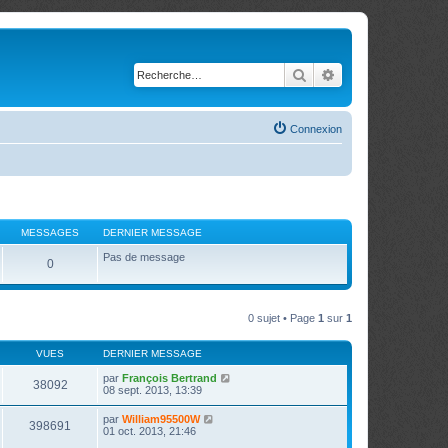
Rechercher
Recherche avancé
Connexion
MESSAGES
DERNIER MESSAGE
Pas de message
0
0 sujet • Page
1
sur
1
VUES
DERNIER MESSAGE
par
François Bertrand
38092
08 sept. 2013, 13:39
par
William95500W
398691
01 oct. 2013, 21:46