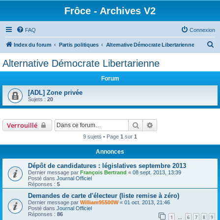
Frôce - Archives V2
FAQ
Connexion
R
Index du forum
Partis politiques
Alternative Démocrate Libertarienne
e
Alternative Démocrate Libertarienne
c
Forum
h
e
[ADL] Zone privée
Sujets :
20
r
c
Rechercher
Recherche avancée
Verrouillé
h
9 sujets • Page
1
sur
1
e
r
Annonces
Dépôt de candidatures : législatives septembre 2013
Dernier message par
François Bertrand
«
08 sept. 2013, 13:39
Posté dans
Journal Officiel
Réponses :
5
Demandes de carte d'électeur (liste remise à zéro)
Dernier message par
William95500W
«
01 oct. 2013, 21:46
Posté dans
Journal Officiel
Réponses :
86
1
6
7
8
9
…