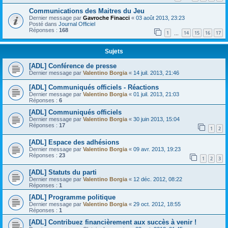
Communications des Maitres du Jeu
Dernier message par
Gavroche Finacci
«
03 août 2013, 23:23
Posté dans
Journal Officiel
Réponses :
168
1
14
15
16
17
…
Sujets
[ADL] Conférence de presse
Dernier message par
Valentino Borgia
«
14 juil. 2013, 21:46
[ADL] Communiqués officiels - Réactions
Dernier message par
Valentino Borgia
«
01 juil. 2013, 21:03
Réponses :
6
[ADL] Communiqués officiels
Dernier message par
Valentino Borgia
«
30 juin 2013, 15:04
Réponses :
17
1
2
[ADL] Espace des adhésions
Dernier message par
Valentino Borgia
«
09 avr. 2013, 19:23
Réponses :
23
1
2
3
[ADL] Statuts du parti
Dernier message par
Valentino Borgia
«
12 déc. 2012, 08:22
Réponses :
1
[ADL] Programme politique
Dernier message par
Valentino Borgia
«
29 oct. 2012, 18:55
Réponses :
1
[ADL] Contribuez financièrement aux succès à venir !