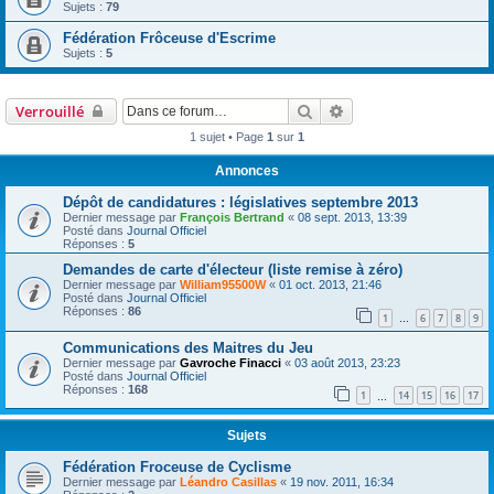
Sujets :
79
Fédération Frôceuse d'Escrime
Sujets :
5
Rechercher
Recherche avancée
Verrouillé
1 sujet • Page
1
sur
1
Annonces
Dépôt de candidatures : législatives septembre 2013
Dernier message par
François Bertrand
«
08 sept. 2013, 13:39
Posté dans
Journal Officiel
Réponses :
5
Demandes de carte d'électeur (liste remise à zéro)
Dernier message par
William95500W
«
01 oct. 2013, 21:46
Posté dans
Journal Officiel
Réponses :
86
1
6
7
8
9
…
Communications des Maitres du Jeu
Dernier message par
Gavroche Finacci
«
03 août 2013, 23:23
Posté dans
Journal Officiel
Réponses :
168
1
14
15
16
17
…
Sujets
Fédération Froceuse de Cyclisme
Dernier message par
Léandro Casillas
«
19 nov. 2011, 16:34