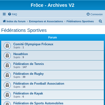
Frôce - Archives V2
FAQ
Connexion
R
Index du forum
Entreprises et Associations
Fédérations Sportives
e
Fédérations Sportives
c
Forum
h
e
Comité Olympique Frôceux
Sujets :
1
r
Hexathlon
c
Sujets :
9
h
Fédération de Tennis
e
Sujets :
147
r
Fédération de Rugby
Sujets :
39
Fédération de Football Association
Sujets :
16
Fédération de Kayak
Sujets :
6
Fédération de Sports Automobiles