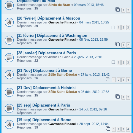
Déplacement au Mali
Dernier message par
Silvio de Bratt
«
09 mars 2013, 15:46
Réponses :
15
1
2
[28 février] Déplacement à Moscou
Dernier message par
Gavroche Finacci
«
04 mars 2013, 18:25
Réponses :
29
1
2
3
[11 février] Déplacement à Washington
Dernier message par
Gavroche Finacci
«
08 févr. 2013, 15:59
Réponses :
11
1
2
[28 janvier] Déplacement à Paris
Dernier message par
Arthur Le Guen
«
25 janv. 2013, 23:01
Réponses :
22
1
2
3
[21 Nov] Déplacement à Berne
Dernier message par
Zélie Saint-Déodat
«
17 janv. 2013, 13:42
Réponses :
36
1
2
3
4
[21 Dev] Déplacement à Helsinki
Dernier message par
Zélie Saint-Déodat
«
25 déc. 2012, 17:38
Réponses :
15
1
2
[29 sep] Déplacement à Paris
Dernier message par
Gavroche Finacci
«
14 oct. 2012, 09:16
Réponses :
8
[19 sep] Déplacement à Rome
Dernier message par
Gavroche Finacci
«
28 sept. 2012, 14:04
Réponses :
39
1
2
3
4