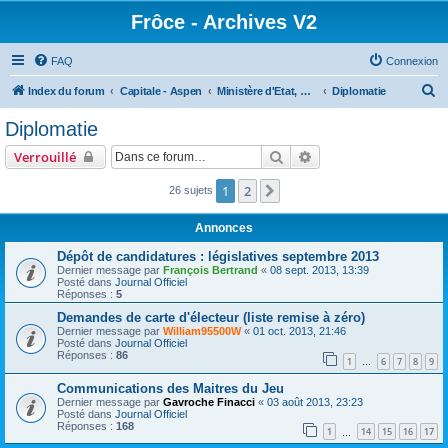
Frôce - Archives V2
FAQ
Connexion
R
Index du forum
Capitale - Aspen
Ministère d'Etat, Ministère des Affaires étrangères
Diplomatie
e
Diplomatie
c
Rechercher
Recherche avancée
Verrouillé
h
e
1
2
Suivante
26 sujets
r
Annonces
c
Dépôt de candidatures : législatives septembre 2013
h
Dernier message par
François Bertrand
«
08 sept. 2013, 13:39
Posté dans
Journal Officiel
e
Réponses :
5
r
Demandes de carte d'électeur (liste remise à zéro)
Dernier message par
William95500W
«
01 oct. 2013, 21:46
Posté dans
Journal Officiel
Réponses :
86
1
6
7
8
9
…
Communications des Maitres du Jeu
Dernier message par
Gavroche Finacci
«
03 août 2013, 23:23
Posté dans
Journal Officiel
Réponses :
168
1
14
15
16
17
…