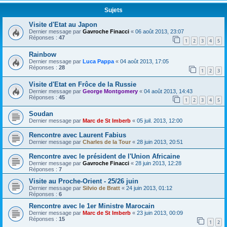
Sujets
Visite d'Etat au Japon
Dernier message par
Gavroche Finacci
«
06 août 2013, 23:07
Réponses :
47
1
2
3
4
5
Rainbow
Dernier message par
Luca Pappa
«
04 août 2013, 17:05
Réponses :
28
1
2
3
Visite d'Etat en Frôce de la Russie
Dernier message par
George Montgomery
«
04 août 2013, 14:43
Réponses :
45
1
2
3
4
5
Soudan
Dernier message par
Marc de St Imberb
«
05 juil. 2013, 12:00
Rencontre avec Laurent Fabius
Dernier message par
Charles de la Tour
«
28 juin 2013, 20:51
Rencontre avec le président de l'Union Africaine
Dernier message par
Gavroche Finacci
«
28 juin 2013, 12:28
Réponses :
7
Visite au Proche-Orient - 25/26 juin
Dernier message par
Silvio de Bratt
«
24 juin 2013, 01:12
Réponses :
6
Rencontre avec le 1er Ministre Marocain
Dernier message par
Marc de St Imberb
«
23 juin 2013, 00:09
Réponses :
15
1
2