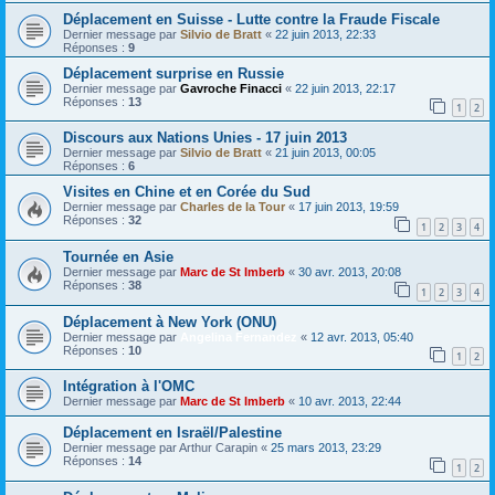
Déplacement en Suisse - Lutte contre la Fraude Fiscale
Dernier message par
Silvio de Bratt
«
22 juin 2013, 22:33
Réponses :
9
Déplacement surprise en Russie
Dernier message par
Gavroche Finacci
«
22 juin 2013, 22:17
Réponses :
13
1
2
Discours aux Nations Unies - 17 juin 2013
Dernier message par
Silvio de Bratt
«
21 juin 2013, 00:05
Réponses :
6
Visites en Chine et en Corée du Sud
Dernier message par
Charles de la Tour
«
17 juin 2013, 19:59
Réponses :
32
1
2
3
4
Tournée en Asie
Dernier message par
Marc de St Imberb
«
30 avr. 2013, 20:08
Réponses :
38
1
2
3
4
Déplacement à New York (ONU)
Dernier message par
Angelina Fernandez
«
12 avr. 2013, 05:40
Réponses :
10
1
2
Intégration à l'OMC
Dernier message par
Marc de St Imberb
«
10 avr. 2013, 22:44
Déplacement en Israël/Palestine
Dernier message par
Arthur Carapin
«
25 mars 2013, 23:29
Réponses :
14
1
2