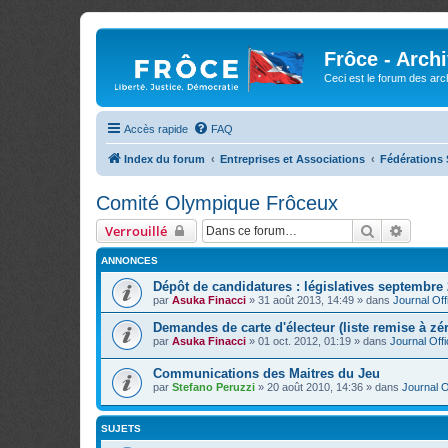
Frôce - Arch
Ceci est le forum des arch
Accès rapide
FAQ
Index du forum
Entreprises et Associations
Fédérations 
Comité Olympique Frôceux
Rechercher
Recher
Verrouillé
ANNONCES
Dépôt de candidatures : législatives septembre
par
Asuka Finacci
»
31 août 2013, 14:49
» dans
Journal Offi
Demandes de carte d'électeur (liste remise à zé
par
Asuka Finacci
»
01 oct. 2012, 01:19
» dans
Journal Offi
Communications des Maitres du Jeu
par
Stefano Peruzzi
»
20 août 2010, 14:36
» dans
Journal Of
SUJETS