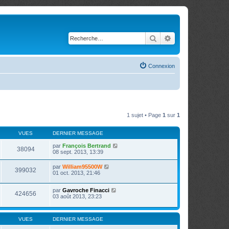
Rechercher
Recherche avancé
Connexion
1 sujet • Page
1
sur
1
VUES
DERNIER MESSAGE
par
François Bertrand
38094
08 sept. 2013, 13:39
par
William95500W
399032
01 oct. 2013, 21:46
par
Gavroche Finacci
424656
03 août 2013, 23:23
VUES
DERNIER MESSAGE