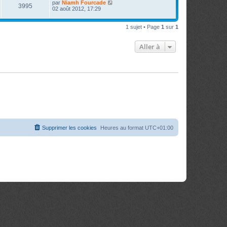
par
Niamh Fourcade
3995
02 août 2012, 17:29
1 sujet • Page
1
sur
1
Aller à
Supprimer les cookies
Heures au format
UTC+01:00