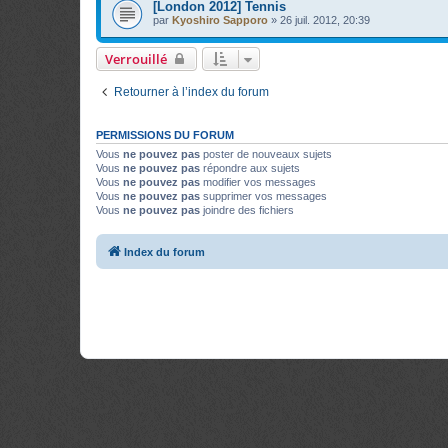
[London 2012] Tennis
par
Kyoshiro Sapporo
»
26 juil. 2012, 20:39
Verrouillé
Retourner à l’index du forum
PERMISSIONS DU FORUM
Vous
ne pouvez pas
poster de nouveaux sujets
Vous
ne pouvez pas
répondre aux sujets
Vous
ne pouvez pas
modifier vos messages
Vous
ne pouvez pas
supprimer vos messages
Vous
ne pouvez pas
joindre des fichiers
Index du forum