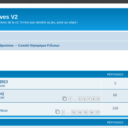
ives V2
ives de la v2. Il n'est pas destiné au jeu, juste au sépia !
Sportives
Comité Olympique Frôceux
che avancée
RÉPONSES
 2013
5
ciel
ro)
86
ciel
1
5
6
7
8
9
…
168
ficiel
1
13
14
15
16
17
…
RÉPONSES