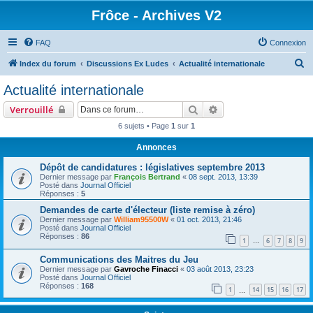
Frôce - Archives V2
FAQ
Connexion
R
Index du forum
Discussions Ex Ludes
Actualité internationale
e
Actualité internationale
c
Rechercher
Recherche avancée
Verrouillé
h
6 sujets • Page
1
sur
1
e
Annonces
r
c
Dépôt de candidatures : législatives septembre 2013
Dernier message par
François Bertrand
«
08 sept. 2013, 13:39
h
Posté dans
Journal Officiel
Réponses :
5
e
Demandes de carte d'électeur (liste remise à zéro)
r
Dernier message par
William95500W
«
01 oct. 2013, 21:46
Posté dans
Journal Officiel
Réponses :
86
1
6
7
8
9
…
Communications des Maitres du Jeu
Dernier message par
Gavroche Finacci
«
03 août 2013, 23:23
Posté dans
Journal Officiel
Réponses :
168
1
14
15
16
17
…