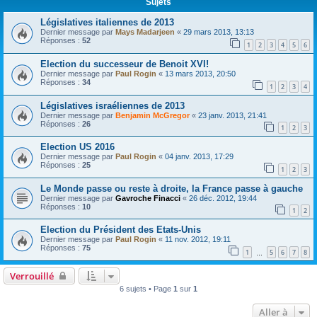
Sujets
Législatives italiennes de 2013
Dernier message par
Mays Madarjeen
«
29 mars 2013, 13:13
Réponses :
52
1
2
3
4
5
6
Election du successeur de Benoit XVI!
Dernier message par
Paul Rogin
«
13 mars 2013, 20:50
Réponses :
34
1
2
3
4
Législatives israéliennes de 2013
Dernier message par
Benjamin McGregor
«
23 janv. 2013, 21:41
Réponses :
26
1
2
3
Election US 2016
Dernier message par
Paul Rogin
«
04 janv. 2013, 17:29
Réponses :
25
1
2
3
Le Monde passe ou reste à droite, la France passe à gauche
Dernier message par
Gavroche Finacci
«
26 déc. 2012, 19:44
Réponses :
10
1
2
Election du Président des Etats-Unis
Dernier message par
Paul Rogin
«
11 nov. 2012, 19:11
Réponses :
75
1
5
6
7
8
…
Verrouillé
6 sujets • Page
1
sur
1
Aller à