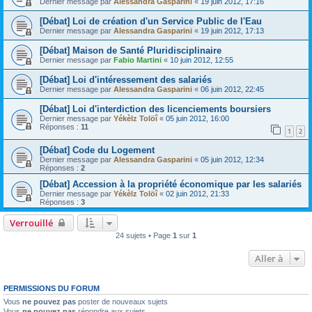
Dernier message par
Alessandra Gasparini
«
19 juin 2012, 17:16
[Débat] Loi de création d'un Service Public de l'Eau
Dernier message par
Alessandra Gasparini
«
19 juin 2012, 17:13
[Débat] Maison de Santé Pluridisciplinaire
Dernier message par
Fabio Martini
«
10 juin 2012, 12:55
[Débat] Loi d'intéressement des salariés
Dernier message par
Alessandra Gasparini
«
06 juin 2012, 22:45
[Débat] Loi d'interdiction des licenciements boursiers
Dernier message par
Yékèlz Tolöî
«
05 juin 2012, 16:00
Réponses :
11
1
2
[Débat] Code du Logement
Dernier message par
Alessandra Gasparini
«
05 juin 2012, 12:34
Réponses :
2
[Débat] Accession à la propriété économique par les salariés
Dernier message par
Yékèlz Tolöî
«
02 juin 2012, 21:33
Réponses :
3
Verrouillé
24 sujets • Page
1
sur
1
Aller à
PERMISSIONS DU FORUM
Vous
ne pouvez pas
poster de nouveaux sujets
Vous
ne pouvez pas
répondre aux sujets