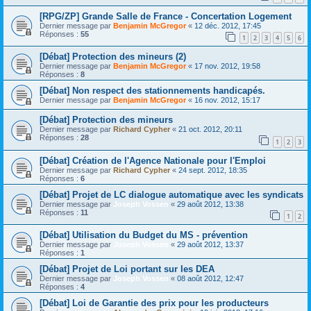
[RPG/ZP] Grande Salle de France - Concertation Logement
Dernier message par
Benjamin McGregor
«
12 déc. 2012, 17:45
Réponses :
55
1
2
3
4
5
6
[Débat] Protection des mineurs (2)
Dernier message par
Benjamin McGregor
«
17 nov. 2012, 19:58
Réponses :
8
[Débat] Non respect des stationnements handicapés.
Dernier message par
Benjamin McGregor
«
16 nov. 2012, 15:17
[Débat] Protection des mineurs
Dernier message par
Richard Cypher
«
21 oct. 2012, 20:11
Réponses :
28
1
2
3
[Débat] Création de l'Agence Nationale pour l'Emploi
Dernier message par
Richard Cypher
«
24 sept. 2012, 18:35
Réponses :
6
[Débat] Projet de LC dialogue automatique avec les syndicats
Dernier message par
Joseph Vossen
«
29 août 2012, 13:38
Réponses :
11
1
2
[Débat] Utilisation du Budget du MS - prévention
Dernier message par
Joseph Vossen
«
29 août 2012, 13:37
Réponses :
1
[Débat] Projet de Loi portant sur les DEA
Dernier message par
Joseph Vossen
«
08 août 2012, 12:47
Réponses :
4
[Débat] Loi de Garantie des prix pour les producteurs