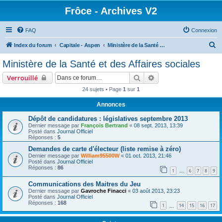
Frôce - Archives V2
FAQ
Connexion
R
Index du forum
Capitale - Aspen
Ministère de la Santé et des Affaires sociales
e
Ministère de la Santé et des Affaires sociales
c
Rechercher
Recherche avancée
Verrouillé
h
24 sujets • Page
1
sur
1
e
Annonces
r
c
Dépôt de candidatures : législatives septembre 2013
Dernier message par
François Bertrand
«
08 sept. 2013, 13:39
h
Posté dans
Journal Officiel
Réponses :
5
e
Demandes de carte d'électeur (liste remise à zéro)
r
Dernier message par
William95500W
«
01 oct. 2013, 21:46
Posté dans
Journal Officiel
Réponses :
86
1
6
7
8
9
…
Communications des Maitres du Jeu
Dernier message par
Gavroche Finacci
«
03 août 2013, 23:23
Posté dans
Journal Officiel
Réponses :
168
1
14
15
16
17
…